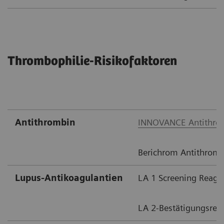
Thrombophilie-Risikofaktoren
Antithrombin​
INNOVANCE Antithro
Berichrom Antithrombi
Lupus-Antikoagulantien
LA 1 Screening Reage
LA 2-Bestätigungsrea