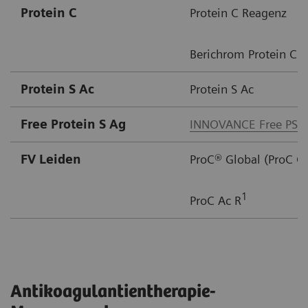
Protein C ​
Protein C Reagenz
Berichrom Protein C
Protein S Ac​
Protein S Ac
Free Protein S Ag​
INNOVANCE Free PS 
FV Leiden
ProC® Global (ProC G
1
ProC Ac R
Antikoagulantientherapie-