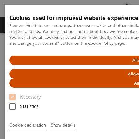
Cookies used for improved website experience
Fachbereiche
Healthcare Management
Siemens Healthineers and our partners use cookies and other simil
content and ads. You may find out more about how we use cookies b
You may allow all cookies or select them individually. And you ma
and change your consent" button on the
Cookie Policy
page.
Startseite
Labordiagnostik Portfolio
Hämostase-Testportfolio
Hämostase-Assays
All
Allow
Al
Necessary
Statistics
Cookie declaration
Show details