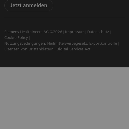
Jetzt anmelden
Siemens Healthineers AG ©2026
Impressum
Datenschutz
Cookie Policy
Nutzungsbedingungen, Heilmittelwerbegesetz, Exportkontrolle
Lizenzen von Drittanbietern
Digital Services Act