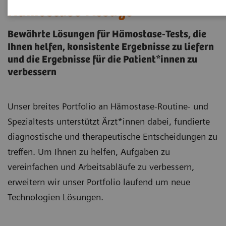
Hämostase-Assays
Bewährte Lösungen für Hämostase-Tests, die
Ihnen helfen, konsistente Ergebnisse zu liefern
und die Ergebnisse für die Patient*innen zu
verbessern
Unser breites Portfolio an Hämostase-Routine- und
Spezialtests unterstützt Ärzt*innen dabei, fundierte
diagnostische und therapeutische Entscheidungen zu
treffen. Um Ihnen zu helfen, Aufgaben zu
vereinfachen und Arbeitsabläufe zu verbessern,
erweitern wir unser Portfolio laufend um neue
Technologien Lösungen.