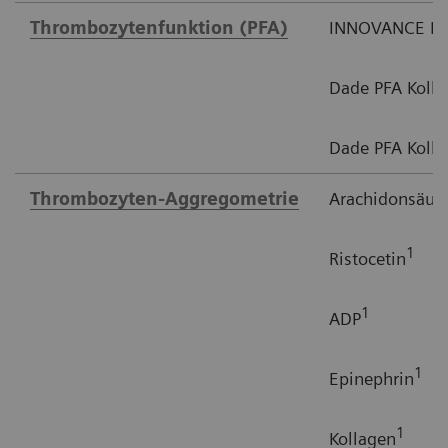
Thrombozytenfunktion (PFA)
INNOVANCE PF
Dade PFA Kolla
Dade PFA Kolla
Thrombozyten-Aggregometrie
Arachidonsäur
1
Ristocetin
1
ADP
1
Epinephrin
1
Kollagen