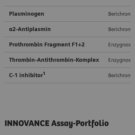
Plasminogen​
Berichrom 
α2-Antiplasmin​
Berichrom 
Prothrombin Fragment F1+2​
Enzygnost 
Thrombin-Antithrombin-Komplex
Enzygnost 
1​
C-1 inhibitor
Berichrom 
INNOVANCE Assay-Portfolio