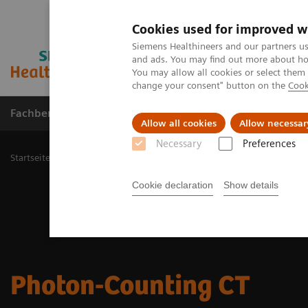
Cookies used for improved w
Siemens Healthineers and our partners us
and ads. You may find out more about how
You may allow all cookies or select them
change your consent" button on the
Cook
Fachbereiche
Healthcare Management
Allow all cookies
Allow necessar
Necessary
Preferences
Startseite
Medizinische Bildgebung
Computertomographie
Te
Cookie declaration
Show details
Photon-Counting CT