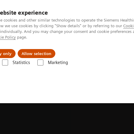
ebsite experience
e cookies and other similar technologies to operate the Siemens Healthi
 we use cookies by clicking "Show details" or by referring to our
Cooki
 individually. And you may change your consent and cookie preferences 
ie Policy
page.
Produkte & Services
News & Events
Üb
y only
Allow selection
Statistics
Marketing
chnologien und Innovationen
Photon-Counting CT