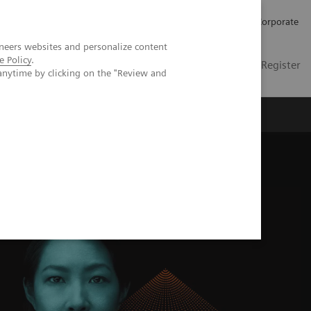
Karriere
Investor Relations
Presse
Corporate
neers websites and personalize content
e Policy
.
DE
Kontakt
Login / Register
anytime by clicking on the "Review and
er uns