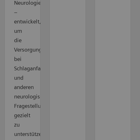
Neurologie
–
entwickelt,
um
die
Versorgung
bei
Schlaganfall
und
anderen
neurologischen
Fragestellungen
gezielt
zu
unterstützen.