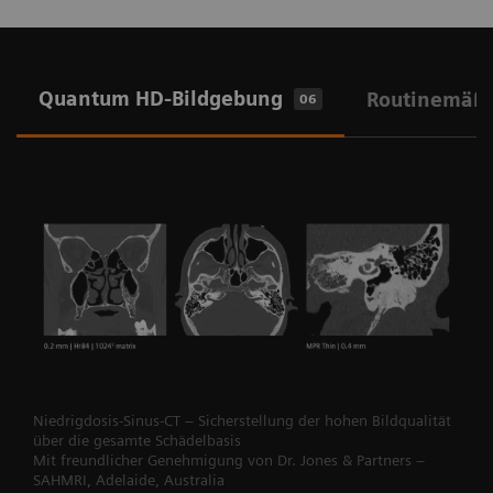
Quantum HD-Bildgebung
Routinemäßi
06
Niedrigdosis-Sinus-CT – Sicherstellung der hohen Bildqualität
über die gesamte Schädelbasis
Mit freundlicher Genehmigung von Dr. Jones & Partners –
SAHMRI, Adelaide, Australia