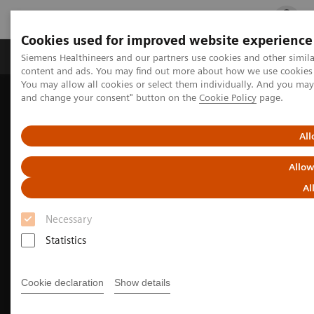
Cookies used for improved website experience
Fachbereiche
Healthcare Management
Siemens Healthineers and our partners use cookies and other simil
content and ads. You may find out more about how we use cookies b
You may allow all cookies or select them individually. And you ma
and change your consent" button on the
Cookie Policy
page.
Startseite
Medizinische Bildgebung
Computertomographie
Die NAEOTOM Alpha Klasse
Bildgebung in der Neurologie mit der NAEOTOM Alpha Klasse
All
Allow
Al
Necessary
Statistics
Cookie declaration
Show details