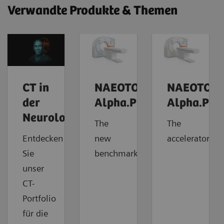
Verwandte Produkte & Themen
CT in
NAEOTOM
NAEOTOM
der
Alpha.Prime
Alpha.Pro
Neurologie
The
The
Entdecken
new
accelerator
Sie
benchmark
unser
CT-
Portfolio
für die