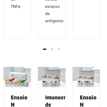
TNFα
excesso
de
antígenos
Ensaio
Imunoensaios
Ensaio
N
de
N