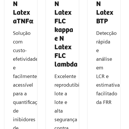
N
N
N
Latex
Latex
Latex
aTNFα
FLC
BTP
kappa
Solução
Detecção
e N
com
rápida
Latex
custo-
e
FLC
efetividade
análise
lambda
e
em
facilmente
Excelente
LCR e
acessível
reprodutibilidade
estimativa
para a
lote a
facilitado
quantificação
lote e
da FRR
de
alta
inibidores
segurança
de
contra