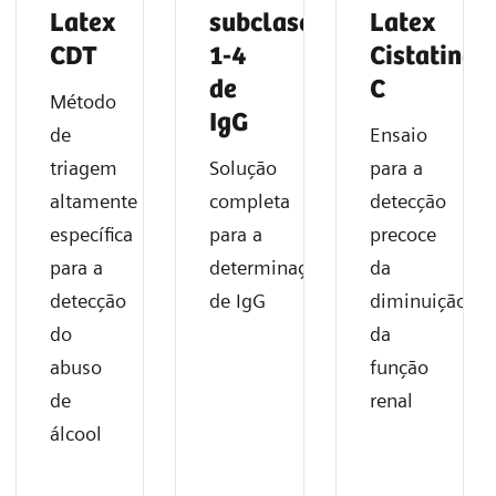
Latex
subclases
Latex
CDT
1-4
Cistatina
de
C
Método
IgG
de
Ensaio
triagem
Solução
para a
altamente
completa
detecção
específica
para a
precoce
para a
determinação
da
detecção
de IgG
diminuição
do
da
abuso
função
de
renal
álcool