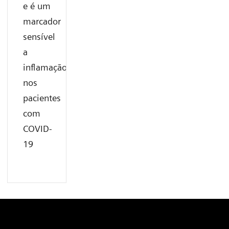
e é um
marcador
sensível
a
inflamação
nos
pacientes
com
COVID-
19