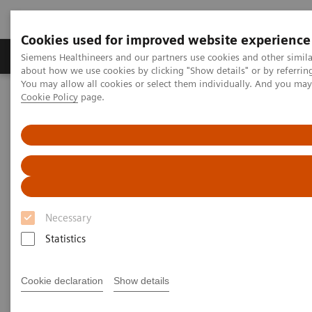
Cookies used for improved website experience
Produtos e serviços
Especialidades Clínicas e Pa
Siemens Healthineers and our partners use cookies and other simil
about how we use cookies by clicking "Show details" or by referrin
You may allow all cookies or select them individually. And you ma
Cookie Policy
page.
Siemens Healthineers Brasil
Diagnóstico laboratorial
Proteínas Plasmáticas
Proteínas Plasmáticas
Os sistemas Siemens Healthineers de plasma
Necessary
proteínas entregam resultados precisos e fornecem
Statistics
um uma informação completa do estado da doença
para melhores resultados clínicos. Com o menu mais
Cookie declaration
Show details
amplo e analisadores de plasma proteínas confiáveis