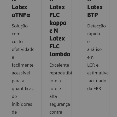
Latex
Latex
Latex
aTNFα
FLC
BTP
kappa
Solução
Detecção
e N
com
rápida
Latex
custo-
e
FLC
efetividade
análise
lambda
e
em
facilmente
Excelente
LCR e
acessível
reprodutibilidade
estimativa
para a
lote a
facilitado
quantificação
lote e
da FRR
de
alta
inibidores
segurança
de
contra