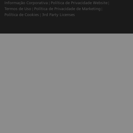
Informação Corporativa
Política de Privacidade Website
Termos de Uso
Política de Privacidade de Marketing
Política de Cookies
3rd Party Licenses