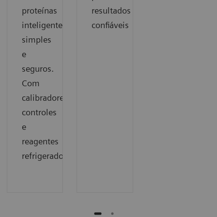
proteínas
resultados
inteligentes,
confiáveis
simples
e
seguros.
Com
calibradores,
controles
e
reagentes
refrigerados