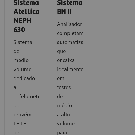
Sistema
Sistema
Atellica
BN II
NEPH
Analisador
630
completamente
Sistema
automatizado
de
que
médio
encaixa
volume
idealmente
dedicado
em
a
testes
nefelometria
de
que
médio
provém
a alto
testes
volume
de
para