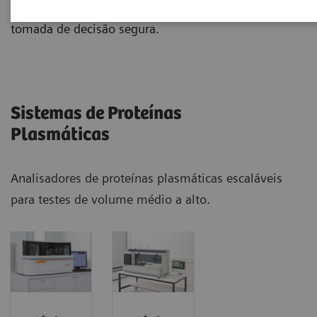
e dedicados, a Siemens Healthineers permite uma
tomada de decisão segura.
Sistemas de Proteínas
Plasmáticas
Analisadores de proteínas plasmáticas escaláveis
para testes de volume médio a alto.