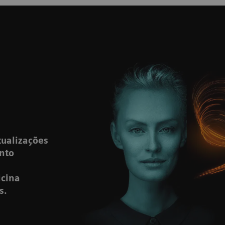
tualizações
ento
icina
s.