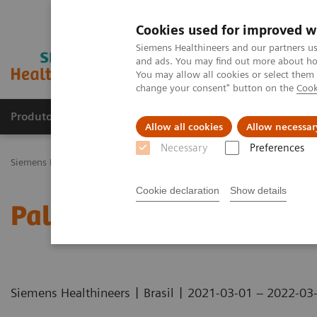
Cookies used for improved w
Siemens Healthineers and our partners us
and ads. You may find out more about how
You may allow all cookies or select them
change your consent" button on the
Cook
Produtos e serviços
Especialidades Clínicas e Pa
Allow all cookies
Allow necessar
Necessary
Preferences
Siemens Healthineers Brasil
Notícias e Eventos
Conferências e E
Cookie declaration
Show details
Palestras focadas em On
|
|
Siemens Healthineers
Brasil
2021-03-01 – 2022-03