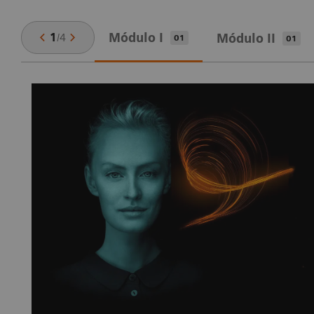
Módulo I
1
/
4
Módulo II
01
01