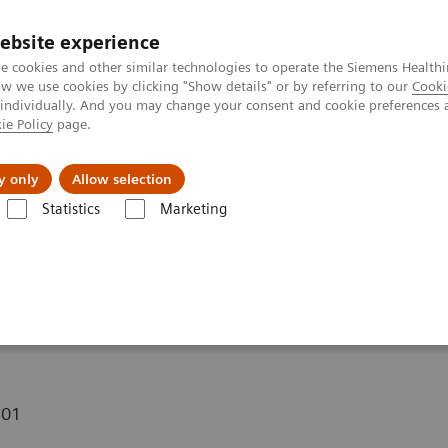
ebsite experience
e cookies and other similar technologies to operate the Siemens Healthi
 we use cookies by clicking "Show details" or by referring to our
Cooki
 individually. And you may change your consent and cookie preferences 
ie Policy
page.
tologias
Serviços de pós-venda
Educaçã
y only
Allow selection
Statistics
Marketing
ventos
Participe da Semana Onco Time!
cologia!
-01