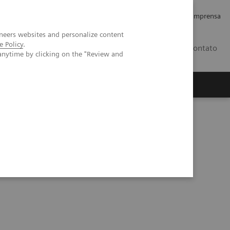
Empregos e Carreira
Relações com os Investidores
Imprensa
neers websites and personalize content
e Policy
.
BR
Contato
anytime by clicking on the "Review and
o
Sobre nós
Insights