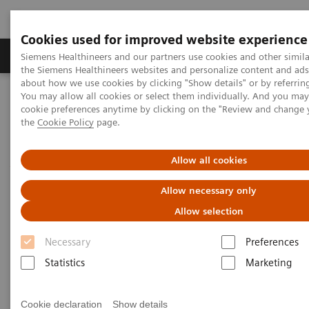
Cookies used for improved website experience
製品＆サービス
サポート情報
Insights
Siemens Healthineers and our partners use cookies and other simila
the Siemens Healthineers websites and personalize content and ad
about how we use cookies by clicking "Show details" or by referrin
You may allow all cookies or select them individually. And you ma
ホーム
プレスルーム
プレスリリース
cookie preferences anytime by clicking on the "Review and change
現状における取り組み
the
Cookie Policy
page.
現状における取り組み
Allow all cookies
Allow necessary only
CEOステートメント
Allow selection
Necessary
Preferences
|
エアランゲン, ドイツ
2020-04-09
Statistics
Marketing
皆様、
Cookie declaration
Show details