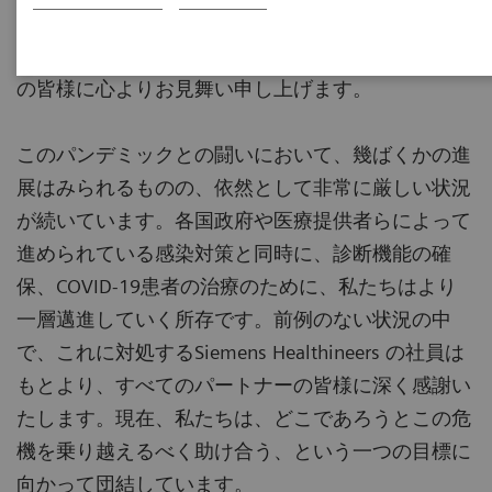
新型コロナウイルスに罹患された方々、その関係者
の皆様に心よりお見舞い申し上げます。
このパンデミックとの闘いにおいて、幾ばくかの進
展はみられるものの、依然として非常に厳しい状況
が続いています。各国政府や医療提供者らによって
進められている感染対策と同時に、診断機能の確
保、COVID-19患者の治療のために、私たちはより
一層邁進していく所存です。前例のない状況の中
で、これに対処するSiemens Healthineers の社員は
もとより、すべてのパートナーの皆様に深く感謝い
たします。現在、私たちは、どこであろうとこの危
機を乗り越えるべく助け合う、という一つの目標に
向かって団結しています。