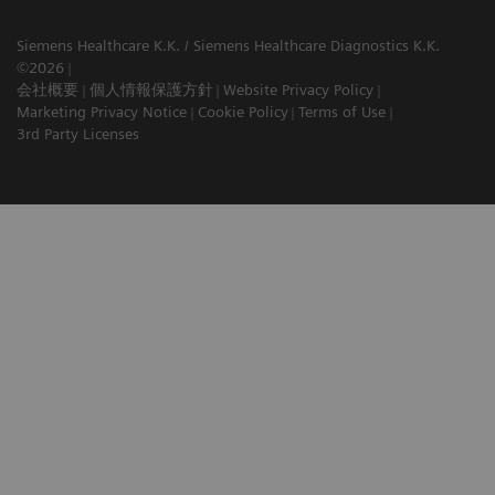
Siemens Healthcare K.K. / Siemens Healthcare Diagnostics K.K.
©2026
会社概要
個人情報保護方針
Website Privacy Policy
Marketing Privacy Notice
Cookie Policy
Terms of Use
3rd Party Licenses