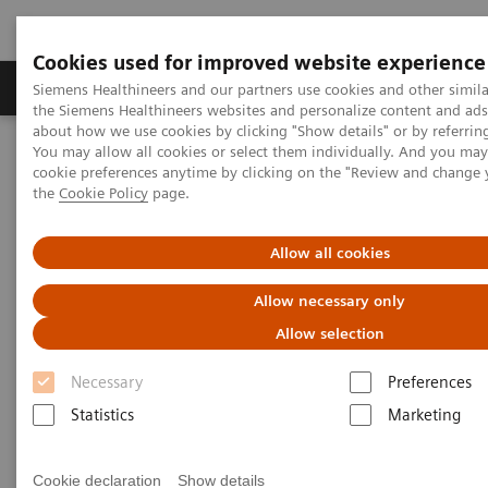
Cookies used for improved website experience
製品＆サービス
サポート情報
Insights
Siemens Healthineers and our partners use cookies and other simila
the Siemens Healthineers websites and personalize content and ad
about how we use cookies by clicking "Show details" or by referrin
You may allow all cookies or select them individually. And you ma
ホーム
画像診断・治療装置
分子イメージング（核医学）
cookie preferences anytime by clicking on the "Review and change
SPECT/CT and Gammaカメラ
the
Cookie Policy
page.
SPECT/CT and Gammaカメラ
Allow all cookies
Allow necessary only
Allow selection
Necessary
Preferences
SPECT/ CT
Statistics
Marketing
SPECT画像とCT画像を高精度な重ね合わせで、診断
精度の向上をもたらすSPECT/CT装置を紹介していま
Cookie declaration
Show details