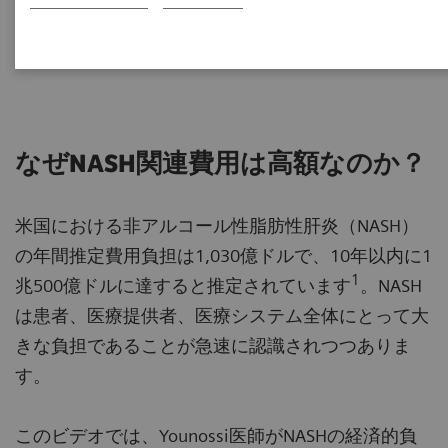
Professor and Chairman of Medicine
Inova Fairfax Medical Campus, Virginia
なぜNASH関連費用は高額なのか？
米国における非アルコール性脂肪性肝炎（NASH）
の年間推定費用負担は1,030億ドルで、10年以内に1
1
兆500億ドルに達すると推定されています
。NASH
は患者、医療提供者、医療システム全体にとって大
きな負担であることが急速に認識されつつありま
す。
このビデオでは、Younossi医師がNASHの経済的負