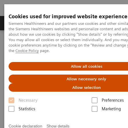
Cookies used for improved website experience
製品＆サービス
サポート情報
Insights
Siemens Healthineers and our partners use cookies and other simila
the Siemens Healthineers websites and personalize content and ad
about how we use cookies by clicking "Show details" or by referrin
You may allow all cookies or select them individually. And you ma
ホーム
体外診断薬・機器
疾患・病状と検査
cookie preferences anytime by clicking on the "Review and change
肝臓疾患と検査
専門家の意見を聞く
the
Cookie Policy
page.
米国におけるNASHの驚くべき経済的損失
Allow all cookies
米国におけるNASHの驚くべき
Allow necessary only
経済的損失
Allow selection
予後リスクの早期評価と反復評価の必要性
Necessary
Preferences
Statistics
Marketing
|
Dr. Zobair M. Younossi
2021-12-10
Cookie declaration
Show details