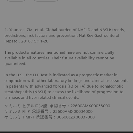
1. Younossi ZM, et al. Global burden of NAFLD and NASH: trends,
predictions, risk factors and prevention. Nat Rev Gastroenterol
Hepatol. 2018;15:11-20.
The products/features mentioned here are not commercially
available in all countries. Their future availability cannot be
guaranteed.
In the U.S., the ELF Test is indicated as a prognostic marker in
conjunction with other laboratory findings and clinical assessments
in patients with advanced fibrosis (F3 or F4) due to nonalcoholic
steatohepatitis (NASH) to assess the likelihood of progression to
cirrhosis and liver-related clinical events.
ケミルミ ヒアルロン酸 承認番号：22600AMX00033000
ケミルミ PⅢP 承認番号：22600AMX00034000
ケミルミ TIMP-1 承認番号：30500EZX00037000