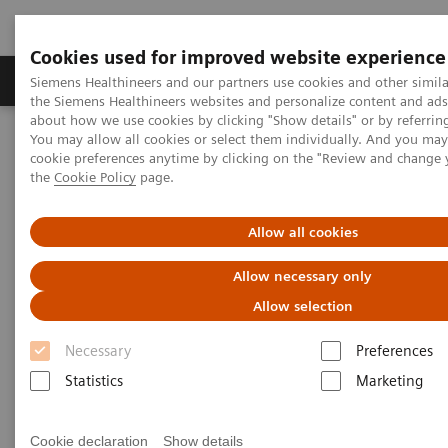
Cookies used for improved website experience
製品＆サービス
サポート情報
Insights
Siemens Healthineers and our partners use cookies and other simila
the Siemens Healthineers websites and personalize content and ad
about how we use cookies by clicking "Show details" or by referrin
You may allow all cookies or select them individually. And you ma
ホーム
ポイント・オブ・ケア
POC Informatics
cookie preferences anytime by clicking on the "Review and change
Informatics ソリューション
the
Cookie Policy
page.
Informatics ソリューション
Allow all cookies
Allow necessary only
POC 検査装置とIT（POC Informatics）のトー
タルソリューション
Allow selection
Necessary
Preferences
最適な患者ケアを迅速に提供するために院内の様々
Statistics
Marketing
な場所で行われるPOC検査。医師からコメディカル
まで多くの医療スタッフが多種多様なPOC検査装置
Cookie declaration
Show details