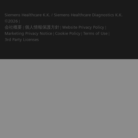
Siemens Healthcare K.K. / Siemens Healthcare Diagnostics K.K.
©2026
会社概要
個人情報保護方針
Website Privacy Policy
Marketing Privacy Notice
Cookie Policy
Terms of Use
3rd Party Licenses