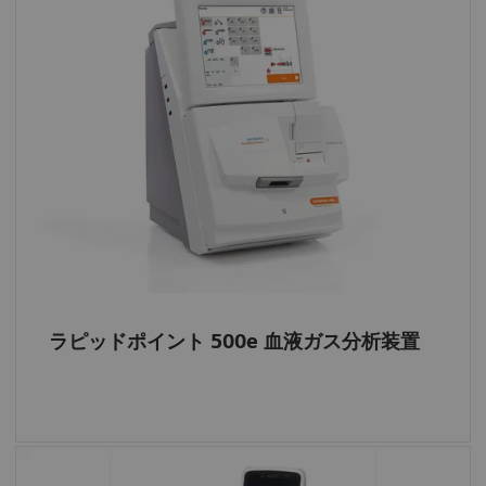
リモートコントロールといった「POC機器
専用機能」にアクセス
Rapid Point 500e 血液ガス分析装置は、
Siemens Healthineers のPOC Informaticsソリ
ューションと歩調を合わせて開発されてお
り、高度なPOC機器統合を実現しているた
め、救急科の緊迫した瞬間でも、リモート
制御とPOC機器設定により効率を高めること
が可能
ラピッドポイント500e
ラピッドポイント 500e 血液ガス分析装置
届出番号：13B1X10041000043