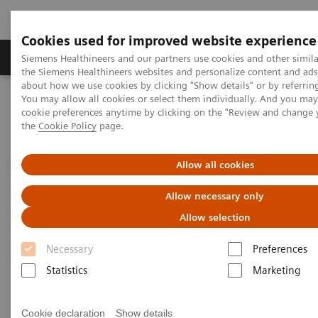
Cookies used for improved website experience
製品＆サービス
サポート情報
Insights
Siemens Healthineers and our partners use cookies and other simila
the Siemens Healthineers websites and personalize content and ad
about how we use cookies by clicking "Show details" or by referrin
You may allow all cookies or select them individually. And you ma
ホーム
ポイント・オブ・ケア
POC Informatics
cookie preferences anytime by clicking on the "Review and change
Informatics ソリューション
Atellica Connect POC インサイト
the
Cookie Policy
page.
Allow all cookies
Allow necessary only
Allow selection
Necessary
Preferences
Statistics
Marketing
Cookie declaration
Show details