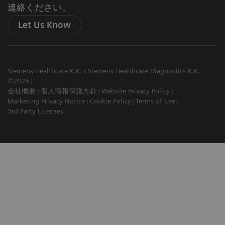
連絡ください。
Let Us Know
Siemens Healthcare K.K. / Siemens Healthcare Diagnostics K.K.
©2026
会社概要
個人情報保護方針
Website Privacy Policy
Marketing Privacy Notice
Cookie Policy
Terms of Use
3rd Party Licenses