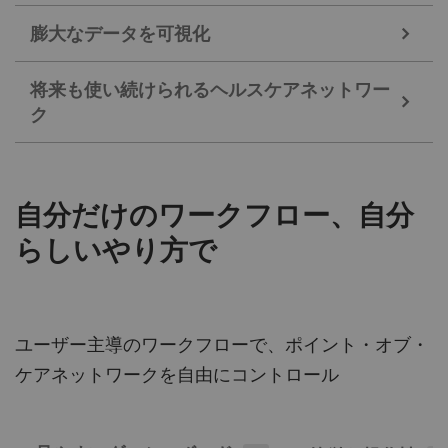
標準化されたユーザーインターフェースは、何時間
にも及んでいた作業を、数回のマウスクリック操作
膨大なデータを可視化
トレーニングと習熟度の強化
に進化し、より直感的な操作性を実現します。
将来も使い続けられるヘルスケアネットワー
ク
POCネットワーク全体を1つの統合されたオールイ
カスタマイズ可能なオペレータ認証自動更新条
内蔵アラートパネルにより、通知を画面から別
ンワンビューで確認できるため、意思決定を加速で
件
の画面へと移動できます
きます。すべての関連データをいつでも入手でき、
統合学習管理
デバイスエラーとコンプライアンス違反を、ク
ITインフラストラクチャを合理化することで、将来
十分な情報で裏打ちされた意思決定をより迅速に行
自分だけのワークフロー、自分
リック一つで簡単に確認できます
の拡張性と強化が可能になります。
継続的な質の向上を目的としたオペレータ認証
えるようになります。
らしいやり方で
連携
改良されたアーキテクチャにより、セキュリテ
分析ツールにより、監査のためのレポートを素
ィが向上し、安全で将来も使い続けられるソリ
早く生成し、以前なら突き止められなかった改
ユーザー主導のワークフローで、ポイント・オブ・
ューションを提供します
善分野に注目することができます
ケアネットワークを自由にコントロール
テクノロジーのアップグレードにより、性能及
アラートによって進められるガイド付きのナビ
Atellica Connect POC インサイトでは、製造元70
び拡張性が向上し、成長し続ける組織を効率的
ゲーションにより、プロセスが簡素化され、問
社以上、230種類を超えるPOC機器を接続するこ
に管理するためのソリューションを提供します