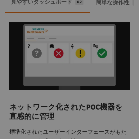
見やすいダッシュボード
簡単な操作性
題解決に費やす時間が短縮されます
02
01
とができます。POC環境を1つのシステムへ統合
し、ネットワークを通じてすべてのPOC機器の
状況や情報を直感的に管理することができま
す。
ネットワーク化されたPOC機器を
直感的に管理
標準化されたユーザーインターフェースがもた