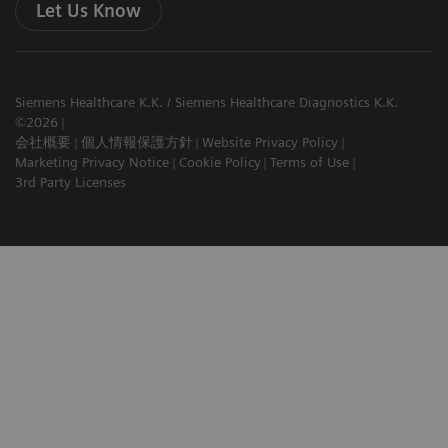
Let Us Know
Siemens Healthcare K.K. / Siemens Healthcare Diagnostics K.K.
©2026
会社概要
個人情報保護方針
Website Privacy Policy
Marketing Privacy Notice
Cookie Policy
Terms of Use
3rd Party Licenses