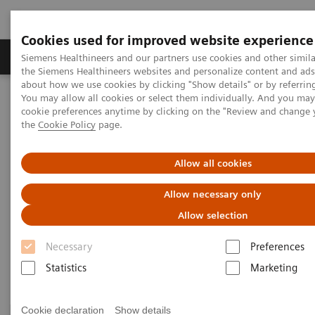
Cookies used for improved website experience
製品＆サービス
サポート情報
Insights
Siemens Healthineers and our partners use cookies and other simila
the Siemens Healthineers websites and personalize content and ad
about how we use cookies by clicking "Show details" or by referrin
You may allow all cookies or select them individually. And you ma
ホーム
画像診断・治療装置
cookie preferences anytime by clicking on the "Review and change
X線透視撮影装置（汎用機・泌尿器専用機）
the
Cookie Policy
page.
泌尿器専用透視装置
Allow all cookies
泌尿器専用透視装置
Allow necessary only
Allow selection
X線診断から内視鏡手技・エンドウロロジーに対応
Necessary
Preferences
します。
Statistics
Marketing
Cookie declaration
Show details