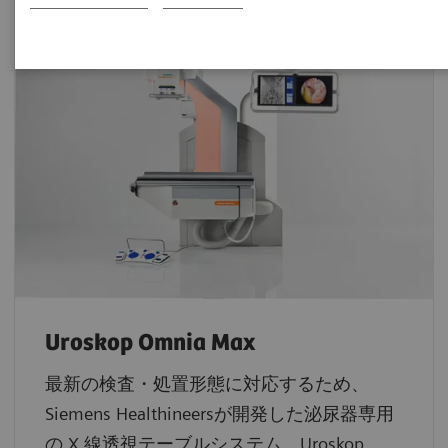
Uroskop Omnia Max
最新の検査・処置形態に対応するため、
Siemens Healthineersが開発した泌尿器専用
の X 線透視テーブルシステム、Uroskop