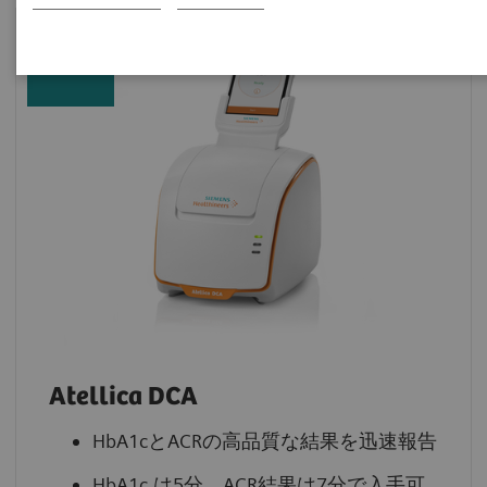
New
Atellica DCA
HbA1cとACRの高品質な結果を迅速報告
HbA1c は5分、ACR結果は7分で入手可