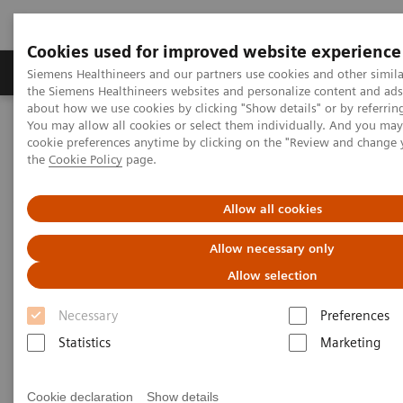
Cookies used for improved website experience
製品＆サービス
サポート情報
Insights
Siemens Healthineers and our partners use cookies and other simila
the Siemens Healthineers websites and personalize content and ad
about how we use cookies by clicking "Show details" or by referrin
You may allow all cookies or select them individually. And you ma
ホーム
ポイント・オブ・ケア
糖尿病検査
糖尿病検査装置
cookie preferences anytime by clicking on the "Review and change
the
Cookie Policy
page.
糖尿病検査装置
Allow all cookies
Allow necessary only
ヘモグロビンA1c、尿中アルブミン・クレアチニン
Allow selection
比を測定、糖尿病の早期発見、合併症予防に貢献し
ます。
Necessary
Preferences
Statistics
Marketing
Cookie declaration
Show details