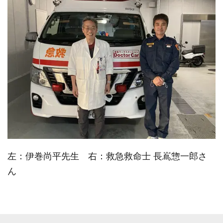
左：伊巻尚平先生 右：救急救命士 長嶌惣一郎さ
ん