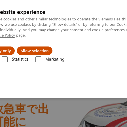
ebsite experience
e cookies and other similar technologies to operate the Siemens Healthi
 we use cookies by clicking "Show details" or by referring to our
Cooki
 individually. And you may change your consent and cookie preferences 
ie Policy
page.
会社情報
y only
Allow selection
Statistics
Marketing
入事例集
ハンドヘルド型血液ガス分析装置の救急部での導入・ドク
救急車で出
可能に