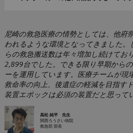
尼崎の救急医療の情勢としては、他府
われるような環境となってきました。
らの救急搬送数は年々増加し続けており
2,899台でした。できる限り早期か
ーを運用しています。医療チームが現
救命率の向上、後遺症の軽減を目指す
装置エポックは必須の装置だと思って
高松 純平 先生
関西ろうさい病院
救急部 部長