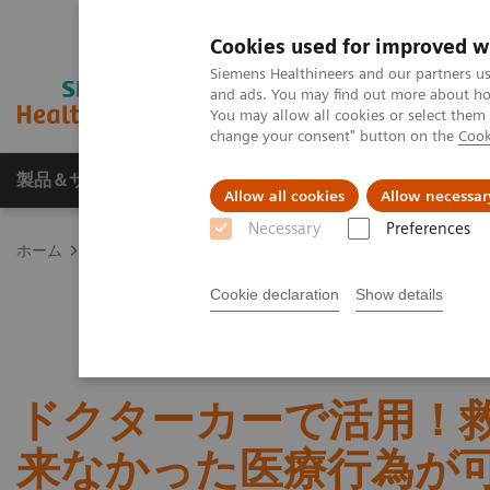
Cookies used for improved w
Siemens Healthineers and our partners us
and ads. You may find out more about how
You may allow all cookies or select them
change your consent" button on the
Cook
製品＆サービス
サポート情報
Insights
Allow all cookies
Allow necessar
Necessary
Preferences
ホーム
ポイント・オブ・ケア
血液ガス分析
血液ガス装置導
Cookie declaration
Show details
ドクターカーで活用！
来なかった医療行為が