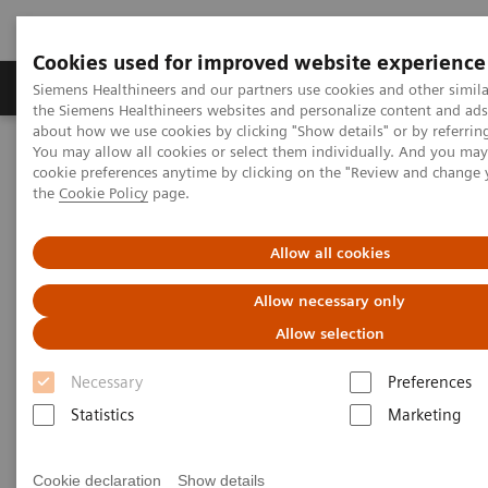
Cookies used for improved website experience
製品＆サービス
サポート情報
Insights
Siemens Healthineers and our partners use cookies and other simila
the Siemens Healthineers websites and personalize content and ad
about how we use cookies by clicking "Show details" or by referrin
You may allow all cookies or select them individually. And you ma
ホーム
画像診断・治療装置
血管撮影装置 Angio
cookie preferences anytime by clicking on the "Review and change
オプション＆バージョンアップ
the
Cookie Policy
page.
Clinical Software Applications
syngo
3D Roadmap and
syngo
Toolbox
Allow all cookies
syngo
3D Roadmap and
syngo
Allow necessary only
Toolbox
Allow selection
Necessary
Preferences
Statistics
Marketing
Effective Device Guidance
Cookie declaration
Show details