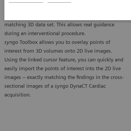
syngo
3D Roadmap provides a visualization and
fading between the live 2D fluoro image and the
matching 3D data set. This allows real guidance
during an interventional procedure.
syngo
Toolbox allows you to overlay points of
interest from 3D volumes onto 2D live images.
Using the linked cursor feature, you can quickly and
easily import the points of interest into the 2D live
images ‒ exactly matching the findings in the cross-
sectional images of a
syngo
DynaCT Cardiac
acquisition.