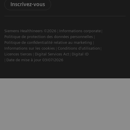
Inscrivez-vous
Siemens Healthineers ©2026
Informations corporate
Politique de protection des données personnelles
Politique de confidentialité relative au marketing
Informations sur les cookies
Conditions d'utilisation
Licences tierces
Digital Services Act
Digital ID
Date de mise à jour 03/07/2026