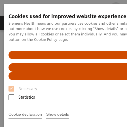
Cookies used for improved website experience
Produits & services
Spécialités cliniques
Siemens Healthineers and our partners use cookies and other simil
out more about how we use cookies by clicking "Show details" or b
You may allow all cookies or select them individually. And you ma
button on the
Cookie Policy
page.
Accueil
Diagnostic de laboratoire
Diagnostic urinaire
Bandelettes réactives et tests de grossesse
Bandelettes réactives et tests de
grossesse
Necessary
Un geste simple pour un diagnostic essentiel
Statistics
Les bandelettes réactives et tests de grossesse
Cookie declaration
Show details
Siemens Healthineers améliorent le flux de travail et
délivrent des informations cliniques optimisées,