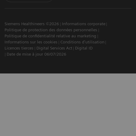
Siemens Healthineers ©2026
Informations corporate
Politique de protection des données personnelles
Politique de confidentialité relative au marketing
Informations sur les cookies
Conditions d'utilisation
Licences tierces
Digital Services Act
Digital ID
Date de mise à jour 06/07/2026