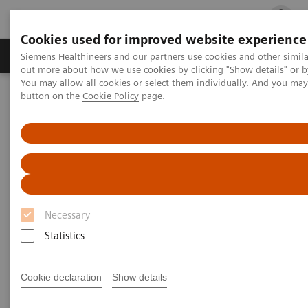
Cookies used for improved website experience
Produits & services
Spécialités cliniques
Siemens Healthineers and our partners use cookies and other simil
out more about how we use cookies by clicking "Show details" or b
You may allow all cookies or select them individually. And you ma
button on the
Cookie Policy
page.
Accueil
Spécialités cliniques
Spécialités cliniques
S'efforcer de vaincre les maladies graves.
Ensemble
Necessary
Statistics
Cookie declaration
Show details
Pathologies
Spécialités cliniques