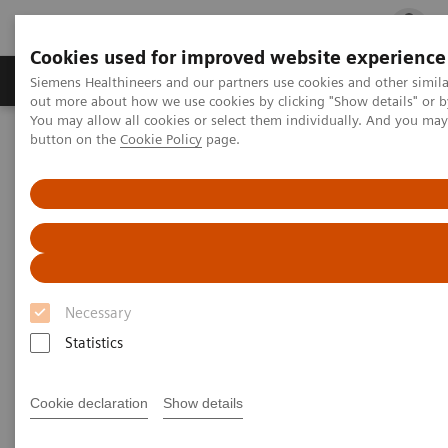
Cookies used for improved website experience
Produits & services
Spécialités cliniques
Siemens Healthineers and our partners use cookies and other simil
out more about how we use cookies by clicking "Show details" or b
You may allow all cookies or select them individually. And you ma
button on the
Cookie Policy
page.
Accueil
Emplois & carrières
Necessary
Statistics
Cookie declaration
Show details