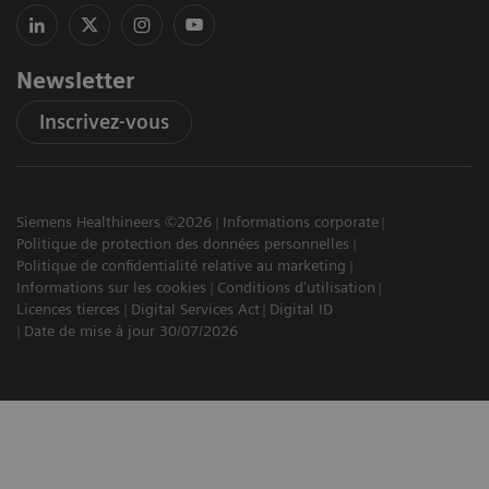
Newsletter
Inscrivez-vous
Siemens Healthineers ©2026
Informations corporate
Politique de protection des données personnelles
Politique de confidentialité relative au marketing
Informations sur les cookies
Conditions d'utilisation
Licences tierces
Digital Services Act
Digital ID
Date de mise à jour 30/07/2026