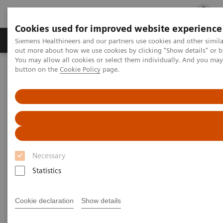
Cookies used for improved website experience
Produits & services
Spécialités cliniques
Siemens Healthineers and our partners use cookies and other simil
out more about how we use cookies by clicking "Show details" or b
You may allow all cookies or select them individually. And you ma
button on the
Cookie Policy
page.
Accueil
Services
Service clients
Plateformes et outils connectés
teamplay Fleet
Necessary
Statistics
Cookie declaration
Show details