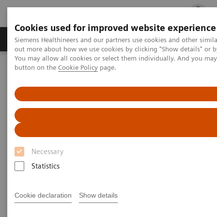
Cookies used for improved website experience
Produits & services
Spécialités cliniques
Siemens Healthineers and our partners use cookies and other simil
out more about how we use cookies by clicking "Show details" or b
You may allow all cookies or select them individually. And you ma
button on the
Cookie Policy
page.
Accueil
Actualités et événements
Inscription à la Newsletter
Inscription à la Newsletter
Se tenir informé des nouveautés !
Necessary
Inscrivez-vous à la Newsletter de Siemens
Statistics
Healthineers pour vous tenir informé de toutes les
nouveautés, les actualités et les évènements.
Cookie declaration
Show details