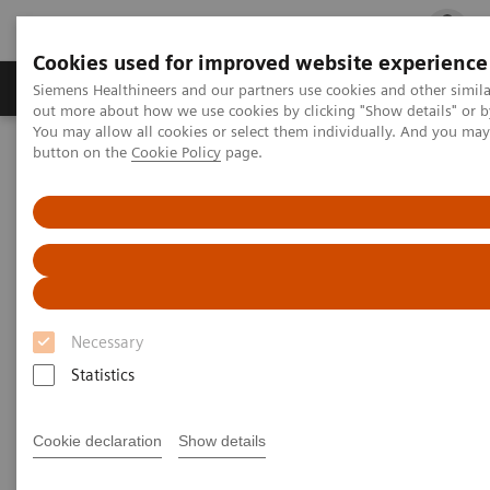
Cookies used for improved website experience
Produits & services
Spécialités cliniques
Siemens Healthineers and our partners use cookies and other simil
out more about how we use cookies by clicking "Show details" or b
You may allow all cookies or select them individually. And you ma
button on the
Cookie Policy
page.
Accueil
Diagnostic de laboratoire
Diagnostic urinaire
Bandelettes réactives et tests de grossesse
Bandelettes CLINITEK Microalbumine 2
Bandelettes réactives CLINITEK
Microalbumine 2
Necessary
Détection précoce des atteintes rénales au sein
Statistics
du cabinet, de la clinique ou de l’hôpital
Cookie declaration
Show details