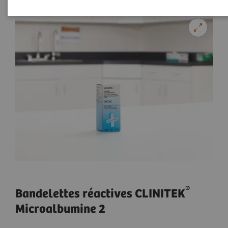
®
Bandelettes réactives CLINITEK
Microalbumine 2