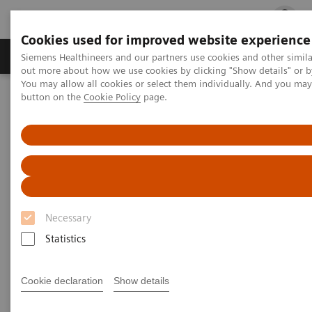
Cookies used for improved website experience
Produits & services
Spécialités cliniques
Siemens Healthineers and our partners use cookies and other simil
out more about how we use cookies by clicking "Show details" or b
You may allow all cookies or select them individually. And you ma
button on the
Cookie Policy
page.
Accueil
Diagnostic de laboratoire
Diagnostic urinaire
Bandelettes réactives et tests de grossesse
Test de grossesse Clinitest hCG
Test de grossesse Clinitest hCG
Des résultats rapides et sécurisés dans la
Necessary
détermination du taux d’hCG
Statistics
Cookie declaration
Show details