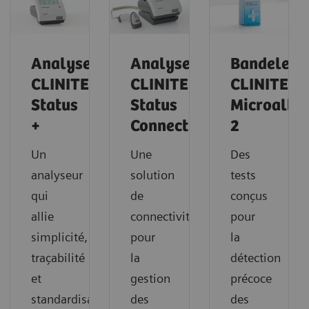
Analyseur
Analyseur
Bandelett
CLINITEK
CLINITEK
CLINITEK
Status
Status
Microalbu
+
Connect
2
Un
Une
Des
analyseur
solution
tests
qui
de
conçus
allie
connectivité
pour
simplicité,
pour
la
traçabilité
la
détection
et
gestion
précoce
standardisation
des
des