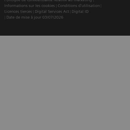
Informations sur les cookies
Conditions d'utilisation
Licences tierces
Digital Services Act
Digital ID
Date de mise à jour 03/07/2026