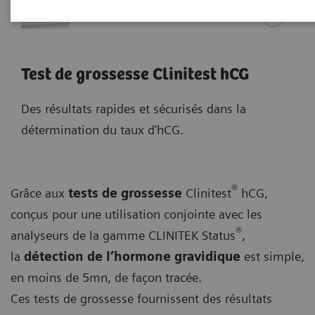
Test de grossesse Clinitest hCG
Des résultats rapides et sécurisés dans la
détermination du taux d’hCG.
®
Grâce aux
tests de grossesse
Clinitest
hCG,
conçus pour une utilisation conjointe avec les
®
analyseurs de la gamme CLINITEK Status
,
la
détection de l’hormone gravidique
est simple,
en moins de 5mn, de façon tracée.
Ces tests de grossesse fournissent des résultats