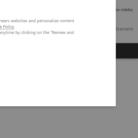
Carrières
Relations investisseurs
Espace média
neers websites and personalize content
e Policy
.
FR
Contacts
Se connecter / Enregistrement
anytime by clicking on the "Review and
ctives
A propos de