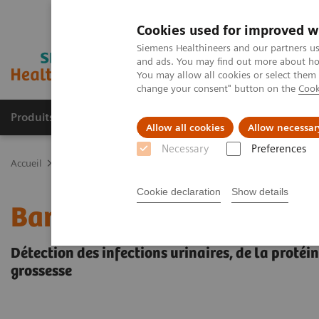
Cookies used for improved w
Siemens Healthineers and our partners us
and ads. You may find out more about how
You may allow all cookies or select them
change your consent" button on the
Cook
Produits & services
Spécialités cliniques
Allow all cookies
Allow necessar
Necessary
Preferences
Accueil
Diagnostic de laboratoire
Diagnostic urinaire
Bandelet
Cookie declaration
Show details
Bandelettes réactives Cli
Détection des infections urinaires, de la protéin
grossesse