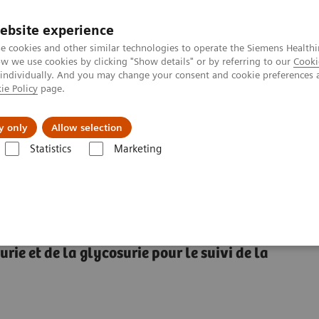
ebsite experience
e cookies and other similar technologies to operate the Siemens Healthi
 we use cookies by clicking "Show details" or by referring to our
Cooki
 individually. And you may change your consent and cookie preferences 
ie Policy
page.
Formations & Accompagnement
Vision & perspe
y only
Allow selection
Statistics
Marketing
tes réactives et tests de grossesse
Bandelettes réactives Clinistix URI
nistix URI
urie et de la glycosurie pour le suivi de la