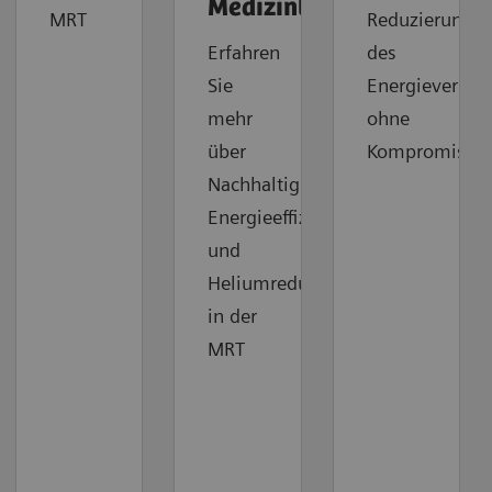
Medizintechnik
MRT
Reduzierung
Erfahren
des
Sie
Energieverbra
mehr
ohne
über
Kompromisse
Nachhaltigkeit,
Energieeffizienz
und
Heliumreduktion
in der
MRT