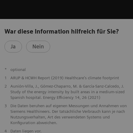
War diese Information hilfreich für Sie?
Ja
Nein
*
optional
1
ARUP & HCWH Report (2019) Healthcare's climate footprint
2
Aunión-Villa, J., Gómez-Chaparro, M. & García-Sanz-Calcedo, J.
Study of the energy intensity by built areas in a medium-sized
Spanish hospital. Energy Efficiency 14, 26 (2021)
3
Die Daten beruhen auf eigenen Messungen und Annahmen von
Siemens Healthineers. Der tatsächliche Verbrauch kann je nach
Nutzungsverhalten, Art des verwendeten Systems und
Konfiguration abweichen.
4
Daten liegen vor.