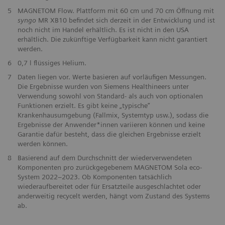
5
MAGNETOM Flow. Plattform mit 60 cm und 70 cm Öffnung mit
syngo
MR XB10 befindet sich derzeit in der Entwicklung und ist
noch nicht im Handel erhältlich. Es ist nicht in den USA
erhältlich. Die zukünftige Verfügbarkeit kann nicht garantiert
werden.
6
0,7 l flüssiges Helium.
7
Daten liegen vor. Werte basieren auf vorläufigen Messungen.
Die Ergebnisse wurden von Siemens Healthineers unter
Verwendung sowohl von Standard- als auch von optionalen
Funktionen erzielt. Es gibt keine „typische”
Krankenhausumgebung (Fallmix, Systemtyp usw.), sodass die
Ergebnisse der Anwender*innen variieren können und keine
Garantie dafür besteht, dass die gleichen Ergebnisse erzielt
werden können.
8
Basierend auf dem Durchschnitt der wiederverwendeten
Komponenten pro zurückgegebenem MAGNETOM Sola eco-
System 2022–2023. Ob Komponenten tatsächlich
wiederaufbereitet oder für Ersatzteile ausgeschlachtet oder
anderweitig recycelt werden, hängt vom Zustand des Systems
ab.