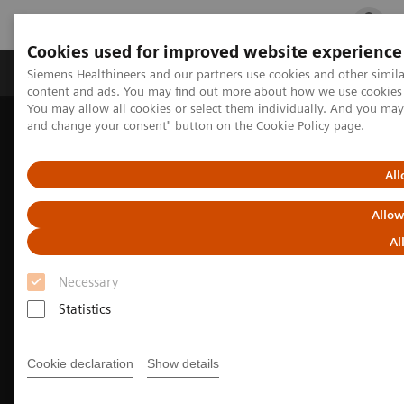
Cookies used for improved website experience
Fachbereiche
Healthcare Management
Siemens Healthineers and our partners use cookies and other simil
content and ads. You may find out more about how we use cookies b
You may allow all cookies or select them individually. And you ma
and change your consent" button on the
Cookie Policy
page.
Startseite
Medizinische Bildgebung
Magnetresonanztomographie
MRT-Nachhaltigkeit: Weniger ist mehr
All
Allow
Al
Necessary
Statistics
Cookie declaration
Show details