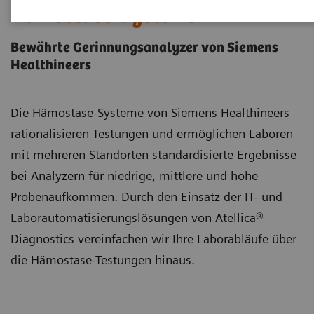
Hämostase-Systeme
Bewährte Gerinnungsanalyzer von Siemens
Healthineers
Die Hämostase-Systeme von Siemens Healthineers
rationalisieren Testungen und ermöglichen Laboren
mit mehreren Standorten standardisierte Ergebnisse
bei Analyzern für niedrige, mittlere und hohe
Probenaufkommen. Durch den Einsatz der IT- und
Laborautomatisierungslösungen von Atellica®
Diagnostics vereinfachen wir Ihre Laborabläufe über
die Hämostase-Testungen hinaus.