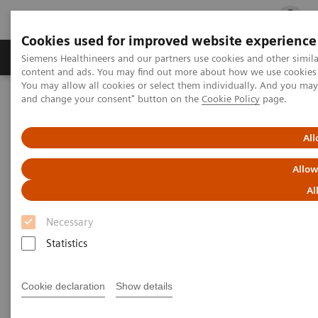
Cookies used for improved website experience
Fachbereiche
Healthcare Management
Siemens Healthineers and our partners use cookies and other simil
content and ads. You may find out more about how we use cookies b
You may allow all cookies or select them individually. And you ma
and change your consent" button on the
Cookie Policy
page.
Startseite
Labordiagnostik Portfolio
Hämostase-Testportfolio
Hämostase-Systeme
All
Allow
Al
Necessary
Statistics
Cookie declaration
Show details