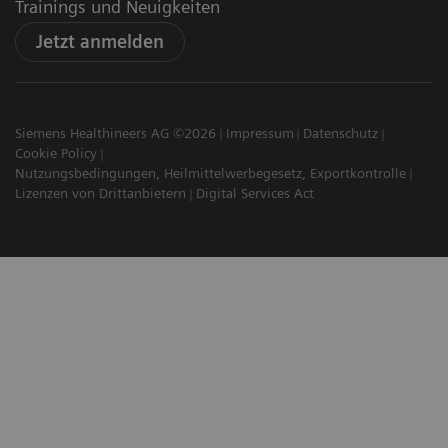
Trainings und Neuigkeiten
Jetzt anmelden
Siemens Healthineers AG ©2026
Impressum
Datenschutz
Cookie Policy
Nutzungsbedingungen, Heilmittelwerbegesetz, Exportkontrolle
Lizenzen von Drittanbietern
Digital Services Act