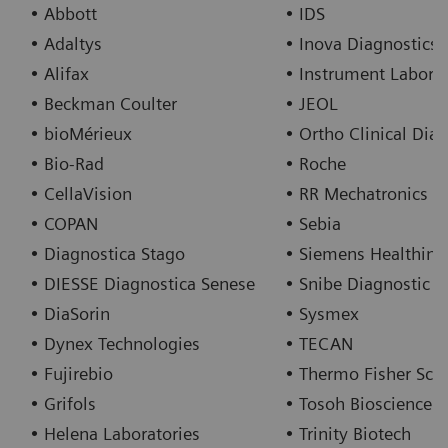
• Abbott
• IDS
• Adaltys
• Inova Diagnostics
• Alifax
• Instrument Laborat
• Beckman Coulter
• JEOL
• bioMérieux
• Ortho Clinical Dia
• Bio-Rad
• Roche
• CellaVision
• RR Mechatronics
• COPAN
• Sebia
• Diagnostica Stago
• Siemens Healthine
• DIESSE Diagnostica Senese
• Snibe Diagnostic
• DiaSorin
• Sysmex
• Dynex Technologies
• TECAN
• Fujirebio
• Thermo Fisher Scien
• Grifols
• Tosoh Bioscience
• Helena Laboratories
• Trinity Biotech