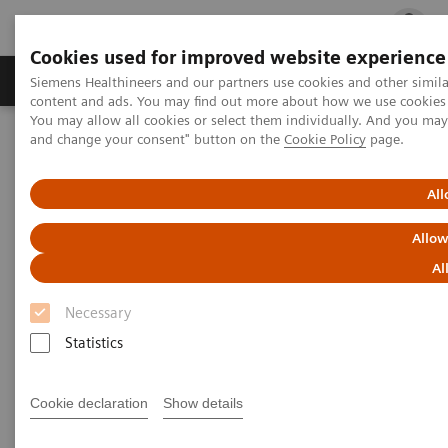
Cookies used for improved website experience
Fachbereiche
Healthcare Management
Siemens Healthineers and our partners use cookies and other simil
content and ads. You may find out more about how we use cookies b
You may allow all cookies or select them individually. And you ma
and change your consent" button on the
Cookie Policy
page.
Startseite
Healthcare IT
Diagnostics IT
Atellica Diagnostics IT
Atellica Data Manager
All
Allow
Al
Necessary
Statistics
Cookie declaration
Show details