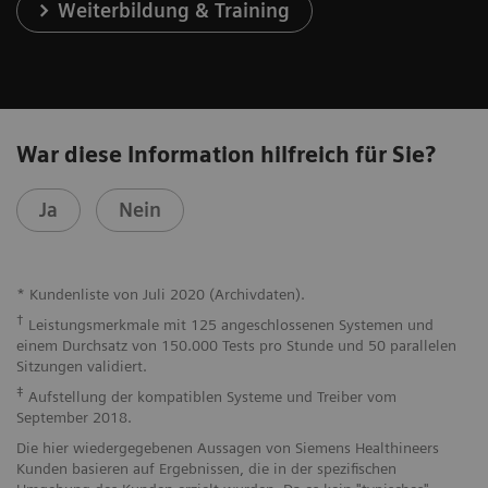
Weiterbildung & Training
War diese Information hilfreich für Sie?
Ja
Nein
* Kundenliste von Juli 2020 (Archivdaten).
†
Leistungsmerkmale mit 125 angeschlossenen Systemen und
einem Durchsatz von 150.000 Tests pro Stunde und 50 parallelen
Sitzungen validiert.
‡
Aufstellung der kompatiblen Systeme und Treiber vom
September 2018.
Die hier wiedergegebenen Aussagen von Siemens Healthineers
Kunden basieren auf Ergebnissen, die in der spezifischen