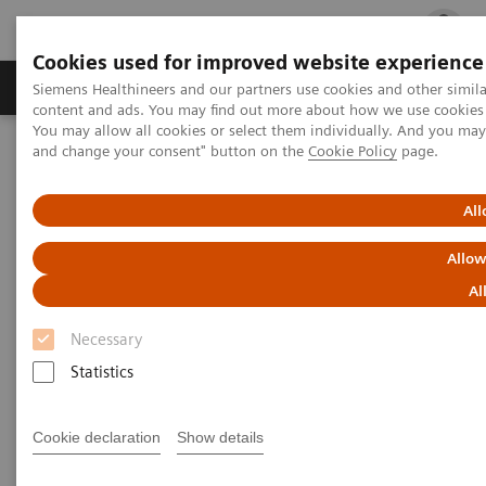
Cookies used for improved website experience
Fachbereiche
Healthcare Management
Siemens Healthineers and our partners use cookies and other simil
content and ads. You may find out more about how we use cookies b
You may allow all cookies or select them individually. And you ma
and change your consent" button on the
Cookie Policy
page.
Startseite
Labordiagnostik Portfolio
Atellica Portfolio
All
Atellica Portfolio für die
Allow
Labordiagnostik
Al
Von Siemens Healthineers für mehr Kontrolle
Necessary
und Einfachheit konzipiert, damit Sie
Statistics
zuverlässige Ergebnisse generieren können.
Cookie declaration
Show details
Mehr Kontrolle über Ihr Labor, vereinfachte
Arbeitsabläufe – und Zeit, sich auf klinische und