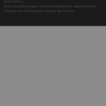
Cookie Policy
Nutzungsbedingungen, Heilmittelwerbegesetz, Exportkontrolle
Lizenzen von Drittanbietern
Digital Services Act