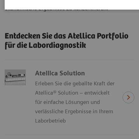
ökonomische Ergebnisse zu konzentrieren.
Entdecken Sie das Atellica Portfolio
für die Labordiagnostik
Atellica Solution
Erleben Sie die geballte Kraft der
Atellica® Solution – entwickelt
für einfache Lösungen und
verlässliche Ergebnisse in Ihrem
Laborbetrieb