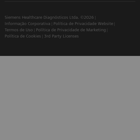
Siemens Healthcare Diagnósticos Ltda. ©2026
Informação Corporativa
Política de Privacidade Website
Termos de Uso
Política de Privacidade de Marketing
Política de Cookies
3rd Party Licenses