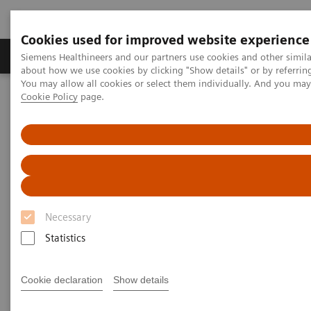
Cookies used for improved website experience
Produtos e serviços
Especialidades Clínicas e Pa
Siemens Healthineers and our partners use cookies and other simil
about how we use cookies by clicking "Show details" or by referrin
You may allow all cookies or select them individually. And you ma
Cookie Policy
page.
Siemens Healthineers Brasil
Soluções médicas por Imagem
Ultrassonografia
Ultrasound News and Stories
Pancreatic Multi-Parametric Ultrasound in High Volume Cancer
Center
Necessary
Statistics
Cookie declaration
Show details