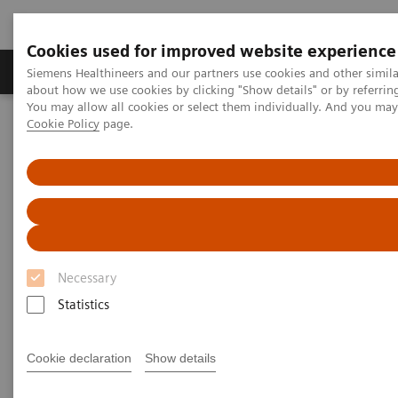
Cookies used for improved website experience
Produtos e serviços
Especialidades Clínicas e Pa
Siemens Healthineers and our partners use cookies and other simil
about how we use cookies by clicking "Show details" or by referrin
You may allow all cookies or select them individually. And you ma
Cookie Policy
page.
Siemens Healthineers Brasil
Serviços
Padrões de TI
DICOM Conformance Statements - Computed Tomography
SOMATOM X
DICOM Conformance
Statements - SOMATOM X
Necessary
Statistics
Cookie declaration
Show details
Go back to DICOM overview