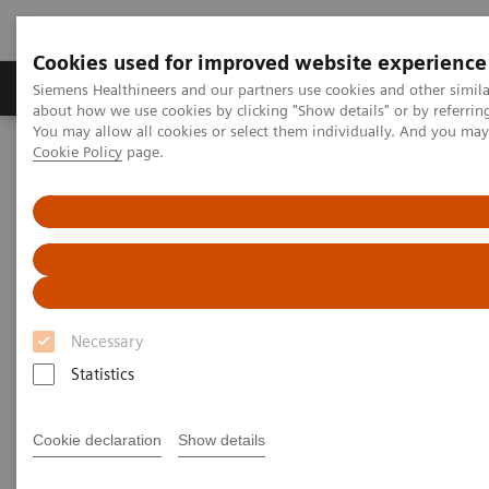
Cookies used for improved website experience
Produtos e serviços
Especialidades Clínicas e Pa
Siemens Healthineers and our partners use cookies and other simil
about how we use cookies by clicking "Show details" or by referrin
You may allow all cookies or select them individually. And you ma
Cookie Policy
page.
Siemens Healthineers Brasil
Serviços
Padrões de TI
Padrões de TI
Necessary
Statistics
DICOM
Cookie declaration
Show details
O padrão DICOM é uma
especificação detalhada que