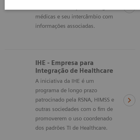
define a formatação de imagens
médicas e seu intercâmbio com
informações associadas.
IHE - Empresa para
Integração de Healthcare
A iniciativa da IHE é um
programa de longo prazo
patrocinado pela RSNA, HIMSS e
outras sociedades com o fim de
promoverem o uso coordenado
dos padrões TI de Healthcare.