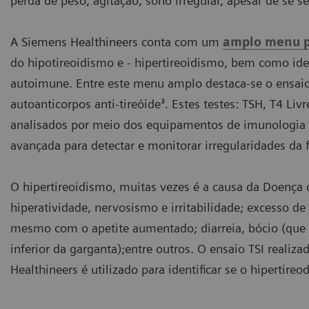
perda de peso, agitação, sono irregular, apesar de se se
A Siemens Healthineers conta com um
amplo menu pa
do hipotireoidismo e - hipertireoidismo, bem como ide
autoimune. Entre este menu amplo destaca-se o ensaio 
autoanticorpos anti-tireóide³. Estes testes: TSH, T4 Livre
analisados por meio dos equipamentos de imunologia A
avançada para detectar e monitorar irregularidades da 
O hipertireoidismo, muitas vezes é a causa da Doença 
hiperatividade, nervosismo e irritabilidade; excesso de 
mesmo com o apetite aumentado; diarreia, bócio (que 
inferior da garganta);entre outros. O ensaio TSI realiz
Healthineers é utilizado para identificar se o hipertir