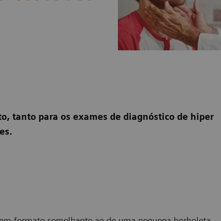
o, tanto para os exames de diagnóstico de hiper
es.
e em formato semelhante ao de uma pequena borboleta,