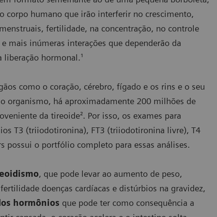
o corpo humano que irão interferir no crescimento,
menstruais, fertilidade, na concentração, no controle
l e mais inúmeras interações que dependerão da
a liberação hormonal.¹
gãos como o coração, cérebro, fígado e os rins e o seu
no organismo, há aproximadamente 200 milhões de
eniente da tireoide². Por isso, os exames para
s T3 (triiodotironina), FT3 (triiodotironina livre), T4
ers possui o portfólio completo para essas análises.
reoidismo
, que pode levar ao aumento de peso,
fertilidade doenças cardíacas e distúrbios na gravidez,
dos hormônios
que pode ter como consequência a