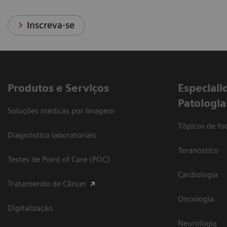
Inscreva-se
Produtos e Serviços
​Especiali
Patologia
Soluções médicas por Imagem
Tópicos de foc
Diagnóstico laboratoriais
Teranóstico
Testes de Point of Care (POC)
Cardiologia
Tratamendo de Câncer
Oncologia
Digitalização
Neurologia