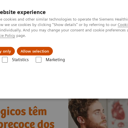
ebsite experience
e cookies and other similar technologies to operate the Siemens Healthi
 we use cookies by clicking "Show details" or by referring to our
Cooki
 individually. And you may change your consent and cookie preferences 
ie Policy
page.
tologias
Serviços de pós-venda
Educaçã
y only
Allow selection
Statistics
Marketing
omo os avanços tecnológicos têm contribuído na detecção precoce dos di
gicos têm
precoce dos