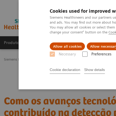
Cookies used for improved w
Siemens Healthineers and our partners us
and ads. You may find out more about how
You may allow all cookies or select them
change your consent" button on the
Cook
Produtos e serviços
Especialidades Clínicas e Pa
Allow all cookies
Allow necessar
Necessary
Preferences
Siemens Healthineers Brasil
Sala de Imprensa
Press Releases
C
Cookie declaration
Show details
Como os avanços tecnoló
contribuído na detecção 