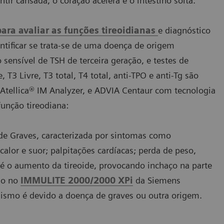
ntir cansada, o coração acelera e o intestino solta.
ra avaliar as funções tireoidianas
e diagnóstico
ntificar se trata-se de uma doença de origem
sensível de TSH de terceira geração, e testes de
, T3 Livre, T3 total, T4 total, anti-TPO e anti-Tg são
tellica® IM Analyzer, e ADVIA Centaur com tecnologia
função tireodiana:
de Graves, caracterizada por sintomas como
calor e suor; palpitações cardíacas; perda de peso,
é o aumento da tireoide, provocando inchaço na parte
ado no
IMMULITE 2000/2000 XPi
da Siemens
eodismo é devido a doença de graves ou outra origem.