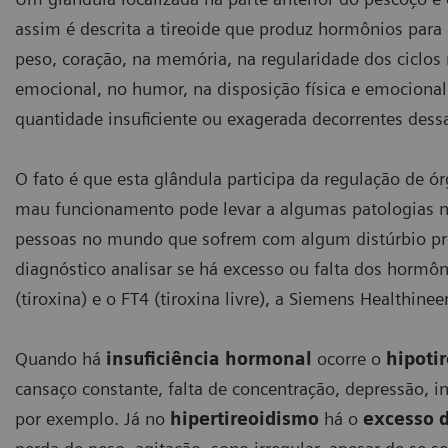
assim é descrita a tireoide que produz hormônios para 
peso, coração, na memória, na regularidade dos ciclos 
emocional, no humor, na disposição física e emociona
quantidade insuficiente ou exagerada decorrentes dess
O fato é que esta glândula participa da regulação de ór
mau funcionamento pode levar a algumas patologias 
pessoas no mundo que sofrem com algum distúrbio prov
diagnóstico analisar se há excesso ou falta dos hormônio
(tiroxina) e o FT4 (tiroxina livre), a Siemens Healthine
Quando há
insuficiência hormonal
ocorre o
hipoti
cansaço constante, falta de concentração, depressão, in
por exemplo. Já no
hipertireoidismo
há o
excesso 