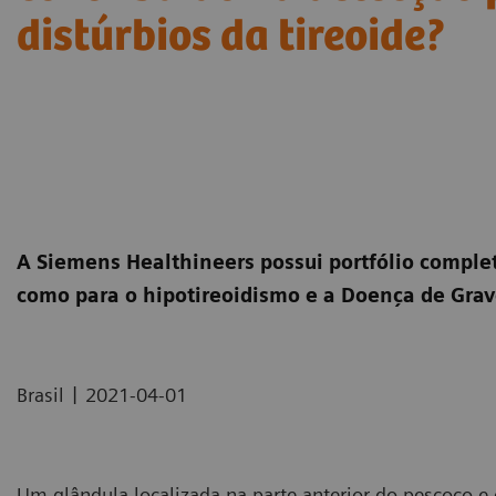
distúrbios da tireoide?
A Siemens Healthineers possui portfólio complet
como para o hipotireoidismo e a Doença de Grav
|
Brasil
2021-04-01
Um glândula localizada na parte anterior do pescoço 