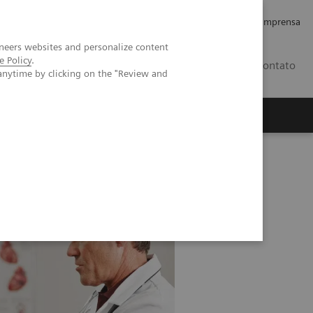
Empregos e Carreira
Relações com os Investidores
Imprensa
neers websites and personalize content
e Policy
.
BR
Contato
anytime by clicking on the "Review and
o
Sobre nós
Insights
stúrbios da tireoide?