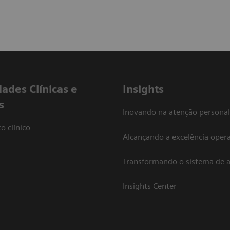
dades Clínicas e
Insights
s
Inovando na atenção personal
o clínico
Alcançando a excelência opera
Transformando o sistema de 
Insights Center