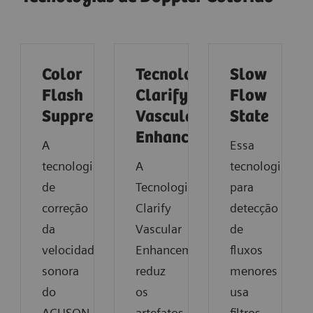
Color
Tecnologia
Slow
Flash
Clarify
Flow
Suppression​
Vascular
State​
Enhancement
A
Essa
tecnologia
A
tecnologia
de
Tecnologia
para
correção
Clarify
detecção
da
Vascular
de
velocidade
Enhancement
fluxos
sonora
reduz
menores
do
os
usa
ACUSON
artefatos,
filtros