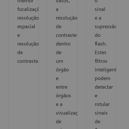
melhor
vasos,
o
focalização,
a
sinal
resolução
resolução
e a
espacial
de
supressão
e
contraste
do
resolução
dentro
flash.
de
de
Estes
contraste.
um
filtros
órgão
inteligentes
e
podem
entre
detectar
órgãos
e
e a
rotular
visualização
sinais
de
de