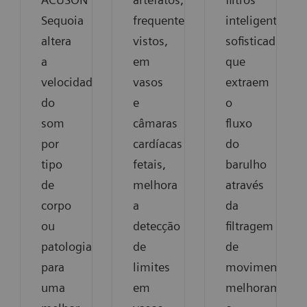
Sequoia
frequentemente
inteligentes
altera
vistos,
sofisticados
a
em
que
velocidade
vasos
extraem
do
e
o
som
câmaras
fluxo
por
cardíacas
do
tipo
fetais,
barulho
de
melhora
através
corpo
a
da
ou
detecção
filtragem
patologia
de
de
para
limites
movimento,
uma
em
melhoram