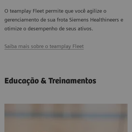
Contrast Pulse Sequencing (CPS)
O teamplay Fleet permite que você agilize o
gerenciamento de sua frota Siemens Healthineers e
O Contrast Pulse Sequencing proporciona uma
otimize o desempenho de seus ativos.
supressão de flash de alto movimento e uma
excelente supressão de tecido. Com elevada
Saiba mais sobre o teamplay Fleet
especificidade e sensibilidade, o CPS permite
imagens com maiores profundidades para
82
%
aqueles exames de contraste difíceis de penetrar.
Educação & Treinamentos