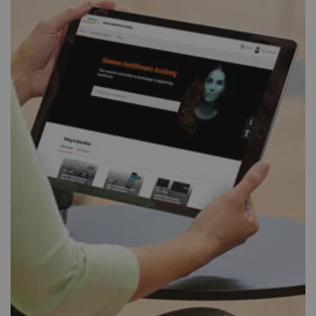
Fusão de imagens​
A fusão de imagens combina imagens de várias
modalidades para uma maior confiança em
procedimentos complexos de intervenção.
1
/
2