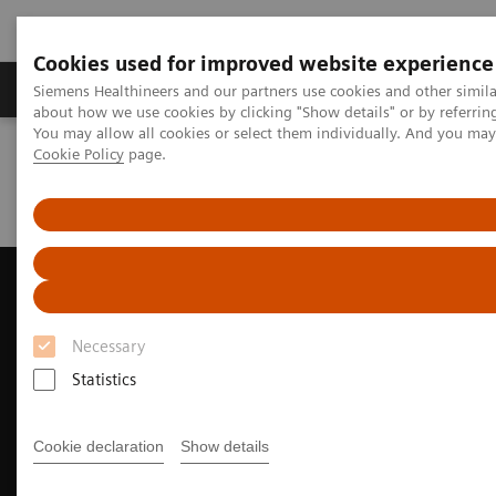
Cookies used for improved website experience
Produtos e serviços
Especialidades Clínicas e Pa
Siemens Healthineers and our partners use cookies and other simil
about how we use cookies by clicking "Show details" or by referrin
You may allow all cookies or select them individually. And you ma
Cookie Policy
page.
Siemens Healthineers Brasil
Soluções médicas por Imagem
Ultrassonografia
Uma nova era de ultrassom
Sistema de Ultrassom ACUSON Sequoia
Necessary
Statistics
Cookie declaration
Show details