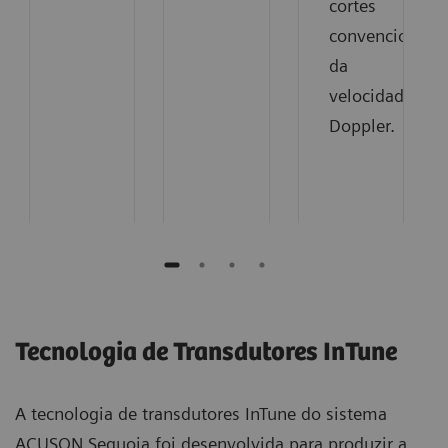
cortes
convencionais
da
velocidade
Doppler.
Tecnologia de Transdutores InTune​
A tecnologia de transdutores InTune do sistema
ACUSON Sequoia foi desenvolvida para produzir a