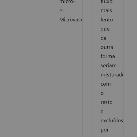
micro-
fluxo
e
mais
Microvasculatura.
lento
que
de
outra
forma
seriam
misturados
com
o
resto
e
excluídos
por