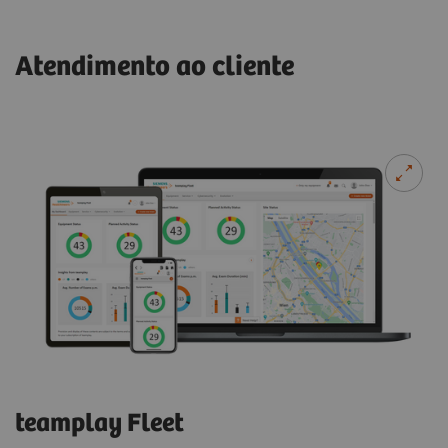
A Siemens Healthineers realizou, junto a uma
Atendimento ao cliente
organização terceira, um estudo de usabilidade
comparando o ACUSON Sequoia com sistemas
Ultrassom com contraste (CEUS) ​
semelhantes.
A potente arquitetura do sistema ACUSON Sequoia
permite que a visualização do contraste seja mais
82% dos ultrassonografistas preferiram o
profunda e mais clara do que nunca.
ACUSON Sequoia.
Clique aqui para saber mais
1
/
2
teamplay Fleet