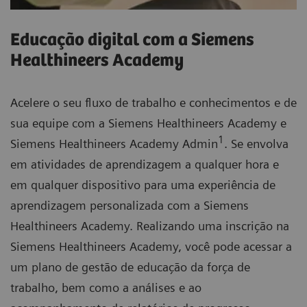
Fusão
Educação digital com a Siemens
Healthineers Academy
A imagem de fusão combina imagens de várias
modalidades para uma maior confiança em
Acelere o seu fluxo de trabalho e conhecimentos e de
procedimentos de intervenção complexos.
sua equipe com a Siemens Healthineers Academy e
1
Siemens Healthineers Academy Admin
. Se envolva
em atividades de aprendizagem a qualquer hora e
em qualquer dispositivo para uma experiência de
aprendizagem personalizada com a Siemens
Healthineers Academy. Realizando uma inscrição na
Siemens Healthineers Academy, você pode acessar a
um plano de gestão de educação da força de
trabalho, bem como a análises e ao