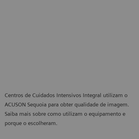
e
O software de rastreio eSieCalcs efetua medições
controle
locais
para
rápidas e automatizadas de rastreio que incluem
de
precisos
baixo,
distância, área e circunferência.
qualidade
para
para
recomendada
medir
gerar
para
a
um
uma
rigidez
elastograma
qualidade
do
de
técnica
tecido
rigidez
adequada.
em
relativa.
m/s
Centros de Cuidados Intensivos Integral utilizam o
ou
ACUSON Sequoia para obter qualidade de imagem.
kPa.
Saiba mais sobre como utilizam o equipamento e
porque o escolheram.
Estudo Comparativo de Usabilidade
do ACUSON Sequoia