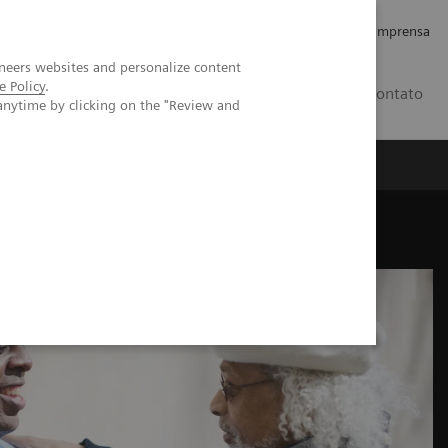
Empregos e Carreira
Relações com os Investidores
Imprensa
neers websites and personalize content
e Policy
.
BR
Contato
anytime by clicking on the "Review and
o
Sobre nós
Insights