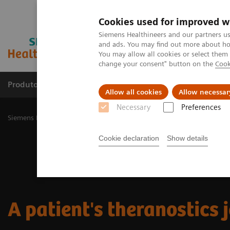
Cookies used for improved w
Siemens Healthineers and our partners us
and ads. You may find out more about how
You may allow all cookies or select them
change your consent" button on the
Cook
Produtos e serviços
Especialidades Clínicas e Pa
Allow all cookies
Allow necessar
Necessary
Preferences
Siemens Healthineers Brasil
Soluções médicas por Imagem
Medic
Cookie declaration
Show details
A patient's theranostics 