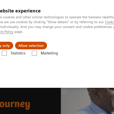
ebsite experience
e cookies and other similar technologies to operate the Siemens Healthi
 we use cookies by clicking "Show details" or by referring to our
Cooki
 individually. And you may change your consent and cookie preferences 
ie Policy
page.
tologias
Serviços de pós-venda
Educaçã
y only
Allow selection
Statistics
Marketing
ina Nuclear
A patient's theranostics journey
journey