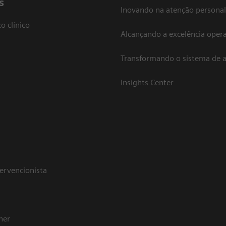
s
Inovando na atenção personal
o clínico
Alcançando a excelência opera
Transformando o sistema de 
Insights Center
tervencionista
her