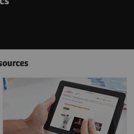
cs
sources