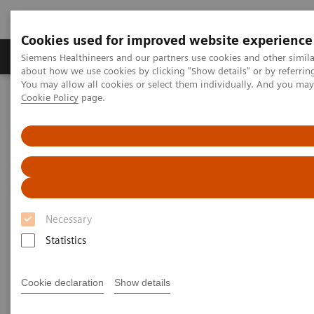
Cookies used for improved website experience
Produtos e serviços
Especialidades Clínicas e Pa
Siemens Healthineers and our partners use cookies and other simil
about how we use cookies by clicking "Show details" or by referrin
You may allow all cookies or select them individually. And you ma
Cookie Policy
page.
Siemens Healthineers Brasil
Soluções médicas por Imagem
Medicina Nuclear
MI World Summit 2026
MI World Summit 2026 Moments
Image 61
Image 61
Necessary
Statistics
Cookie declaration
Show details