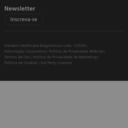
Newsletter
Inscreva-se
Siemens Healthcare Diagnósticos Ltda. ©2026
Informação Corporativa
Política de Privacidade Website
Termos de Uso
Política de Privacidade de Marketing
Política de Cookies
3rd Party Licenses