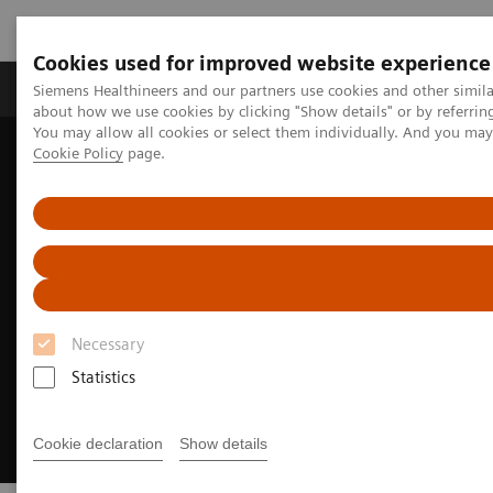
Cookies used for improved website experience
Produtos e serviços
Especialidades Clínicas e Pa
Siemens Healthineers and our partners use cookies and other simil
about how we use cookies by clicking "Show details" or by referrin
You may allow all cookies or select them individually. And you ma
Cookie Policy
page.
Siemens Healthineers Brasil
Soluções médicas por Imagem
Medicina Nuclear
MI World Summit 2026
Necessary
Statistics
Cookie declaration
Show details