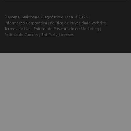
Siemens Healthcare Diagnósticos Ltda. ©2026
Informação Corporativa
Política de Privacidade Website
Termos de Uso
Política de Privacidade de Marketing
Política de Cookies
3rd Party Licenses