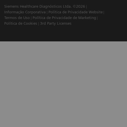
Siemens Healthcare Diagnósticos Ltda. ©2026
Informação Corporativa
Política de Privacidade Website
Termos de Uso
Política de Privacidade de Marketing
Política de Cookies
3rd Party Licenses