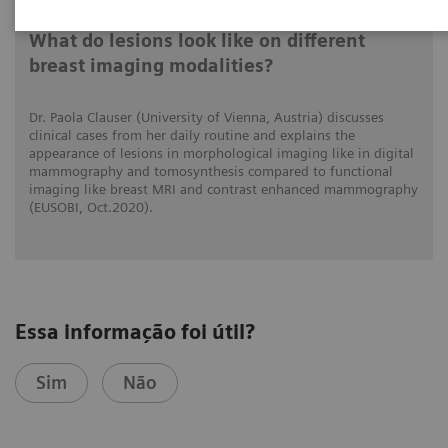
What do lesions look like on different
breast imaging modalities?
Dr. Paola Clauser (University of Vienna, Austria) discusses
clinical cases from her daily routine and explains the
appearance of lesions in morphological imaging like in digital
mammography and tomosynthesis compared to functional
imaging like breast MRI and contrast enhanced mammography
(EUSOBI, Oct.2020).
Essa informação foi útil?
Sim
Não