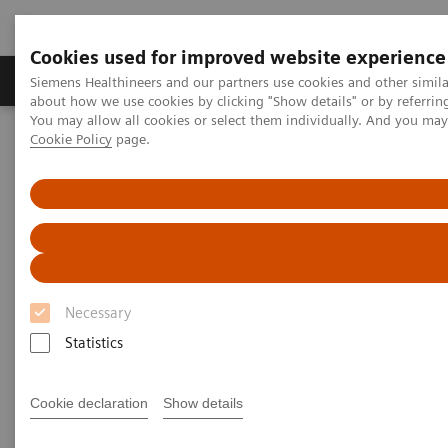
Cookies used for improved website experience
Produtos e serviços
Especialidades Clínicas e Pa
Siemens Healthineers and our partners use cookies and other simil
about how we use cookies by clicking "Show details" or by referrin
You may allow all cookies or select them individually. And you ma
Cookie Policy
page.
Siemens Healthineers Brasil
Soluções médicas por Imagem
Mamografia
Galeria de Informações
Recursos clínicos: vídeo com testemunhos de clientes.
What do lesions look like on different breast imaging modalities?
What do lesions look like on
different breast imaging
Necessary
modalities?
Statistics
Cookie declaration
Show details
2020-10-27