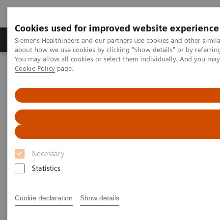
Cookies used for improved website experience
Produtos e serviços
Especialidades Clínicas e Pa
Siemens Healthineers and our partners use cookies and other simil
about how we use cookies by clicking "Show details" or by referrin
You may allow all cookies or select them individually. And you ma
Cookie Policy
page.
Siemens Healthineers Brasil
Soluções médicas por Imagem
Mamografia
Galeria de Informações
Recursos clínicos: vídeo com testemunhos de clientes.
How is image interpretation behaviour changing with 3D and AI
How is image interpretation
behaviour changing with 3D
Necessary
and AI
Statistics
Cookie declaration
Show details
2022-08-29