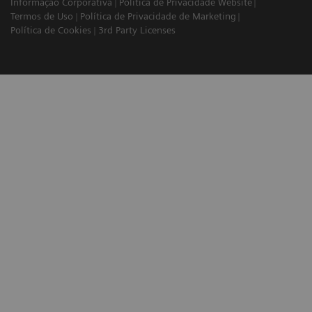
Informação Corporativa
Política de Privacidade Website
Termos de Uso
Política de Privacidade de Marketing
Política de Cookies
3rd Party Licenses