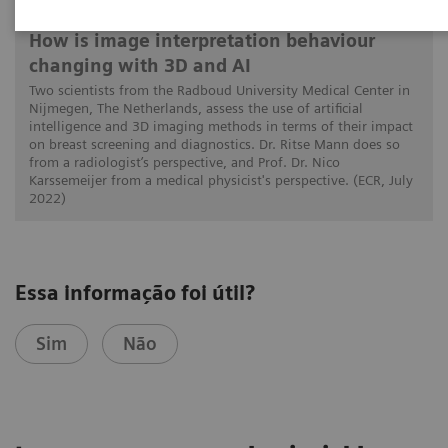
How is image interpretation behaviour
changing with 3D and AI
Two scientists from the Radboud University Medical Center in
Nijmegen, The Netherlands, assess the use of artificial
intelligence and 3D imaging methods in terms of their impact
on breast screening and diagnostics. Dr. Ritse Mann does so
from a radiologist’s perspective, and Prof. Dr. Nico
Karssemeijer from a medical physicist's perspective. (ECR, July
2022)
Essa informação foi útil?
Sim
Não