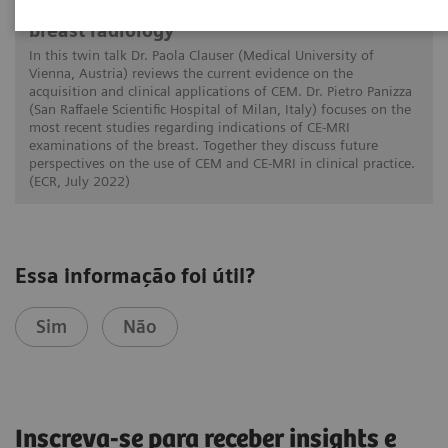
Defining the future role of MRI and CEM in
breast radiology
In this twin talk Dr. Paola Clauser (Medical University of
Vienna, Austria) reviews the current evidence on the
acquisition and clinical applications of CEM. Dr. Pietro Panizza
(San Raffaele Scientific Hospital of Milan, Italy) focuses on the
most recent studies regarding indications of CE-MRI
examinations of the breast. Together they discuss future
perspectives on the use of CEM and CE-MRI in clinical practice.
(ECR, July 2022)
Essa informação foi útil?
Sim
Não
Inscreva-se para receber insights e