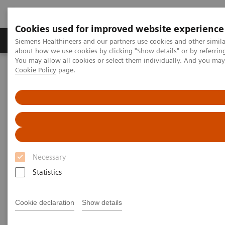
Cookies used for improved website experience
Produtos e serviços
Especialidades Clínicas e Pa
Siemens Healthineers and our partners use cookies and other simil
about how we use cookies by clicking "Show details" or by referrin
You may allow all cookies or select them individually. And you ma
Cookie Policy
page.
Siemens Healthineers Brasil
Soluções médicas por Imagem
Mamografia
Galeria de Informações
Recursos clínicos: vídeo com testemunhos de clientes.
Defining the future role of MRI and CEM in breast radiology
Defining the future role of MRI
and CEM in breast radiology
Necessary
Statistics
Cookie declaration
Show details
2022-08-29