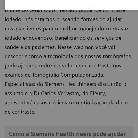
Diante do cenário do mercado global de contraste
iodado, nós estamos buscando formas de ajudar
nossos clientes para o melhor manejo do contraste
iodado endovenoso, beneficiando os serviços de
saúde e os pacientes. Nesse webinar, você vai
descobrir como a tecnologia dos nossos tomógrafos
pode ajudar a reduzir o volume de contraste nos
exames de Tomografia Computadorizada.
Especialistas da Siemens Healthineers discutirão o
assunto e o Dr Carlos Verrastro, do Fleury,
apresentará casos clínicos com otimização da dose
de contraste.
Como a Siemens Healthineers pode ajudar