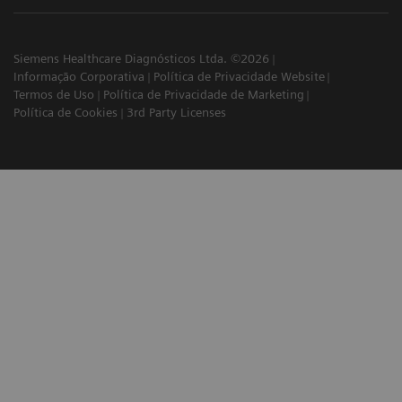
Siemens Healthcare Diagnósticos Ltda. ©2026
Informação Corporativa
Política de Privacidade Website
Termos de Uso
Política de Privacidade de Marketing
Política de Cookies
3rd Party Licenses