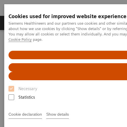
Cookies used for improved website experience
Produtos e serviços
Especialidades Clínicas e Pa
Siemens Healthineers and our partners use cookies and other simil
about how we use cookies by clicking "Show details" or by referrin
You may allow all cookies or select them individually. And you ma
Cookie Policy
page.
Siemens Healthineers Brasil
Educação e Treinamento
Webinars em português
Webinar: Redução do volume de contraste nos exames de
Tomografia Computadorizada
Vídeo: Redução do volume de contraste nos exames de TC
Vídeo: Redução do volume de
Necessary
contraste iodado na CT
Statistics
Assista ao webinar a partir do dia 22/09,
Cookie declaration
Show details
às 19h