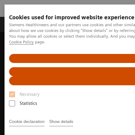
Cookies used for improved website experience
Produtos e serviços
Especialidades Clínicas e Pa
Siemens Healthineers and our partners use cookies and other simil
about how we use cookies by clicking "Show details" or by referrin
You may allow all cookies or select them individually. And you ma
Cookie Policy
page.
Siemens Healthineers Brasil
Educação e Treinamento
Webinars em português
Webinar: Redução do volume de contraste nos exames de
Tomografia Computadorizada
Necessary
Statistics
Cookie declaration
Show details