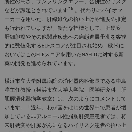
襲性の高さ、サンプリングエラー、合併症のリスク
*6
などが課題とされています
。代わりにバイオマ
ーカーを用いた、肝線維化の拾い上げや進度の推定
も行われていますが、新たな指標として、肝硬変、
肝細胞癌やその他関連疾患への病態進展予測を客観
的に数値化するELFスコアが注目され始め、欧米に
おいてはこのELFスコアを用いたNAFLDに対する新
薬の開発も進められています。
横浜市立大学附属病院の消化器内科部長である中島
淳主任教授（横浜市立大学大学院 医学研究科 肝
胆膵消化器病学教室）は、次のようにコメントして
います。「近年、わが国をはじめ世界中で患者が増
加している非アルコール性脂肪肝疾患患者では、将
来肝硬変や肝臓がんになるハイリスク患者の拾い上