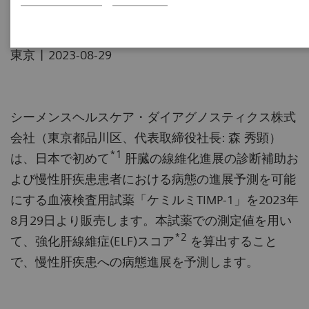
|
東京
2023-08-29
シーメンスヘルスケア・ダイアグノスティクス株式
会社（東京都品川区、代表取締役社長: 森 秀顕）
*1
は、日本で初めて
肝臓の線維化進展の診断補助お
よび慢性肝疾患患者における病態の進展予測を可能
にする血液検査用試薬「ケミルミTIMP-1」を2023年
8月29日より販売します。本試薬での測定値を用い
*2
て、強化肝線維症(ELF)スコア
を算出すること
で、慢性肝疾患への病態進展を予測します。