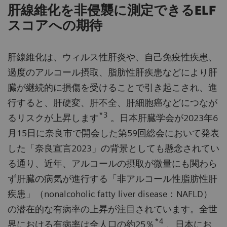
肝線維化を非侵襲に測定できるELF
スコアへの期待
肝線維化は、ウィルス性肝炎や、自己免疫性疾患、
過度のアルコール摂取、脂肪性肝疾患などにより肝
臓が継続的に損傷を受けることで引き起こされ、進
行すると、肝硬変、肝不全、肝細胞癌などにつなが
*3
るリスクが上昇します
。日本肝臓学会が2023年6
月15日に奈良市で開会した第59回総会において発表
した「奈良宣言2023」の背景としても懸念されてい
る通り、近年、アルコールの摂取が微量にも関わら
ず肝臓の病気が進行する「非アルコール性脂肪性肝
疾患」（nonalcoholic fatty liver disease：NAFLD）
の潜在的な有病率の上昇が注目されています。全世
*4
界における有病率は全人口の約25％
、日本にお