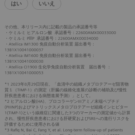
はい
いいえ
その他、本リリース内に記載の製品の承認番号等
・ケミルミ ヒアルロン酸 承認番号：22600AMX00033000
・ケミルミ PⅢP 承認番号：22600AMX00034000
・Atellica IM1300 免疫自動分析装置 届出番号：
13B1X10041000037
・Atellica IM1600 免疫自動分析装置 届出番号：
13B1X10041000038
・Atellica CI1900 生化学免疫自動分析装置 届出番号 ：
13B1X10041000053
*1 2023年8月29日現在、「血清中の組織メタプロテアーゼ阻害物
質１（TIMP-1）の測定（肝臓の線維化進展の診断の補助及び慢性
肝疾患患者における病態進展予測）」として。
*2 ヒアルロン酸(HA)、プロコラーゲンIIIアミノ末端ペプチド
(PIIINP)およびマトリックスメタロプロテアーゼ組織インヒビター
1(TIMP-1)という線維症に関連した3つのマーカーの測定値から計算
され、慢性肝疾患患者における肝硬変およびSREへの進行リスクを
評価するために使用される値
*3 Rafiq N, Bai C, Fang Y, et al. Long-term follow-up of patients