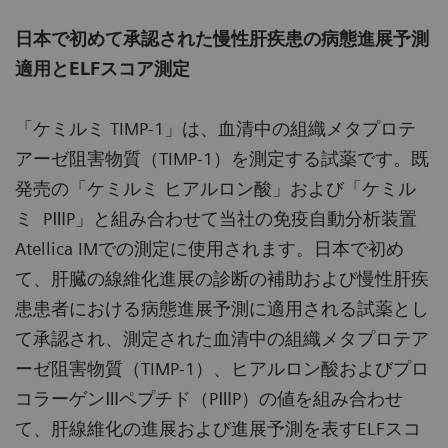
日本で初めて承認された慢性肝疾患の病態進展予測
適用と
ELF
スコア測定
「ケミルミ TIMP-1」は、血清中の組織メタプロテ
アーゼ阻害物質（TIMP-1）を測定する試薬です。既
発売の「ケミルミ ヒアルロン酸」および「ケミル
ミ PⅢP」と組み合わせて当社の免疫自動分析装置
Atellica IMでの測定に使用されます。日本で初め
て、肝臓の線維化進展の診断の補助および慢性肝疾
患患者における病態進展予測に適用される試薬とし
て承認され、測定された血清中の組織メタプロテア
ーゼ阻害物質（TIMP-1）、ヒアルロン酸およびプロ
コラーゲンⅢペプチド（PⅢP）の値を組み合わせ
て、肝線維化の進展および進展予測を表すELFスコ