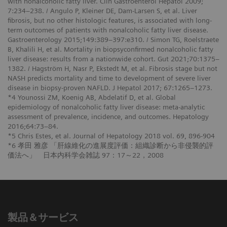
with nonalcoholic fatty liver. Clin Gastroenterol Hepatol 2009;
7:234–238. / Angulo P, Kleiner DE, Dam-Larsen S, et al. Liver
fibrosis, but no other histologic features, is associated with long-
term outcomes of patients with nonalcoholic fatty liver disease.
Gastroenterology 2015;149:389–397:e310. / Simon TG, Roelstraete
B, Khalili H, et al. Mortality in biopsyconfirmed nonalcoholic fatty
liver disease: results from a nationwide cohort. Gut 2021;70:1375–
1382. / Hagström H, Nasr P, Ekstedt M, et al. Fibrosis stage but not
NASH predicts mortality and time to development of severe liver
disease in biopsy-proven NAFLD. J Hepatol 2017; 67:1265–1273.
*4 Younossi ZM, Koenig AB, Abdelatif D, et al. Global
epidemiology of nonalcoholic fatty liver disease: meta-analytic
assessment of prevalence, incidence, and outcomes. Hepatology
2016;64:73–84.
*5 Chris Estes, et al. Journal of Hepatology 2018 vol. 69, 896-904
*6 孝田 雅彦 「肝線維化の進展度評価：組織診断から非侵襲的評
価法へ」 日本内科学会雑誌 97：17～22，2008
製品＆サービス