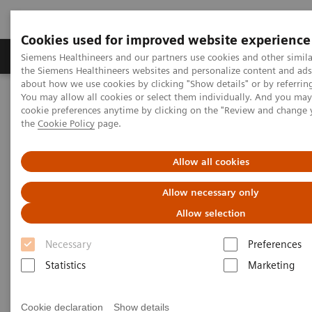
Cookies used for improved website experience
製品＆サービス
サポート情報
Insights
Siemens Healthineers and our partners use cookies and other simila
the Siemens Healthineers websites and personalize content and ad
about how we use cookies by clicking "Show details" or by referrin
You may allow all cookies or select them individually. And you ma
ホーム
プレスルーム
プレスリリース
cookie preferences anytime by clicking on the "Review and change
肝疾患の進展予測を可能にする血液検査試薬「ケミルミTIMP-1」
the
Cookie Policy
page.
を発売
Allow all cookies
日本で初めて慢性肝疾患患者
Allow necessary only
の病態進展予測を可能にする
Allow selection
血液検査試薬 「ケミルミ
Necessary
Preferences
TIMP-1」を発売
Statistics
Marketing
～肝硬変や肝細胞癌につながる肝線維化を、
血液検査で非侵襲に測定～
Cookie declaration
Show details