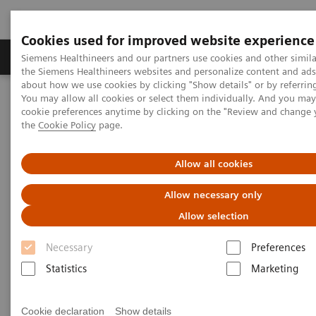
Cookies used for improved website experience
製品＆サービス
サポート情報
Insights
Siemens Healthineers and our partners use cookies and other simila
the Siemens Healthineers websites and personalize content and ad
about how we use cookies by clicking "Show details" or by referrin
You may allow all cookies or select them individually. And you ma
ホーム
プレスルーム
プレスリリース
cookie preferences anytime by clicking on the "Review and change
AI診断支援サービス等を提供するAIメディカルサービス、エルピク
the
Cookie Policy
page.
セル、Splinkと提携
Allow all cookies
AI診断支援サービス等を提供
Allow necessary only
するAIメディカルサービス、
Allow selection
エルピクセル、Splinkと提携
Necessary
Preferences
を開始
Statistics
Marketing
医療プラットフォームを用いた医療DXの推進
加速に向けて
Cookie declaration
Show details