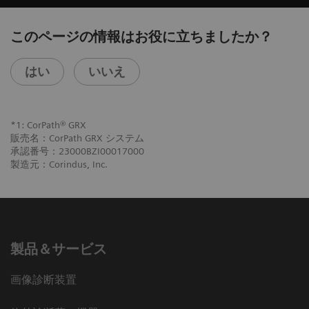
このページの情報はお役に立ちましたか？
はい
いいえ
*1: CorPath® GRX
販売名：CorPath GRX システム
承認番号：23000BZI00017000
製造元：Corindus, Inc.
製品＆サービス
画像診断装置