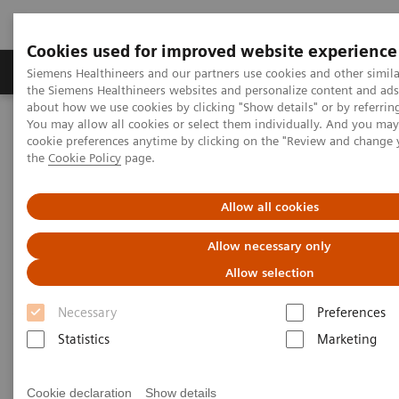
Cookies used for improved website experience
製品＆サービス
サポート情報
Insights
Siemens Healthineers and our partners use cookies and other simila
the Siemens Healthineers websites and personalize content and ad
about how we use cookies by clicking "Show details" or by referrin
You may allow all cookies or select them individually. And you ma
ホーム
プレスルーム
プレスリリース
cookie preferences anytime by clicking on the "Review and change
CorPath GRX システムの販売体制を強化
the
Cookie Policy
page.
日本国内におけるPCI用支援ロ
Allow all cookies
ボット
Allow necessary only
「CorPath GRX システム」の
Allow selection
販売体制を強化
Necessary
Preferences
Statistics
Marketing
|
東京
Cookie declaration
2021-11-02
Show details