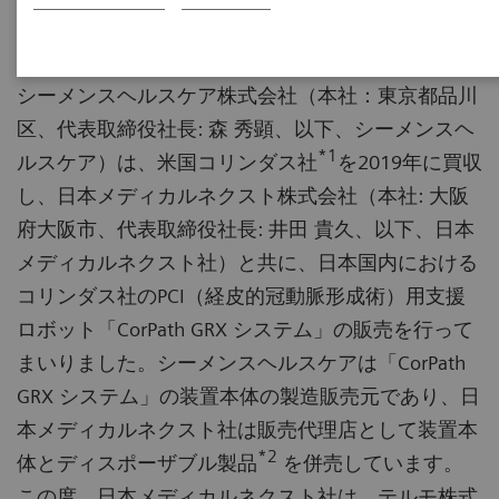
シーメンスヘルスケア株式会社（本社：東京都品川
区、代表取締役社長: 森 秀顕、以下、シーメンスヘ
*1
ルスケア）は、米国コリンダス社
を2019年に買収
し、日本メディカルネクスト株式会社（本社: 大阪
府大阪市、代表取締役社長: 井田 貴久、以下、日本
メディカルネクスト社）と共に、日本国内における
コリンダス社のPCI（経皮的冠動脈形成術）用支援
ロボット「CorPath GRX システム」の販売を行って
まいりました。シーメンスヘルスケアは「CorPath
GRX システム」の装置本体の製造販売元であり、日
本メディカルネクスト社は販売代理店として装置本
*2
体とディスポーザブル製品
を併売しています。
この度、日本メディカルネクスト社は、テルモ株式