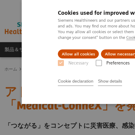
Cookies used for improved w
Siemens Healthineers and our partners us
and ads. You may find out more about how
You may allow all cookies or select them
change your consent" button on the
Cook
製品＆サービス
サポート情報
Insights
Allow all cookies
Allow necessar
Necessary
Preferences
ホーム
プレスルーム
プレスリリース
アドバンスト・モビリティ
Cookie declaration
Show details
アドバンスト・モビリ
「Medical-ConneX」
「つながる」をコンセプトに災害医療、感染