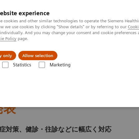
ebsite experience
e cookies and other similar technologies to operate the Siemens Healthi
 we use cookies by clicking "Show details" or by referring to our
Cooki
 individually. And you may change your consent and cookie preferences 
ie Policy
page.
会社情報
y only
Allow selection
Statistics
Marketing
・ソリューション「Medical-ConneX」を発表
ティ・ソリューション
を発表
症対策、健診・往診などに幅広く対応