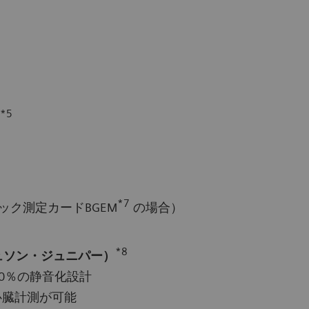
*5
*7
ック測定カードBGEM
の場合）
*8
アキュソン・ジュニパー）
0％の静音化設計
心臓計測が可能