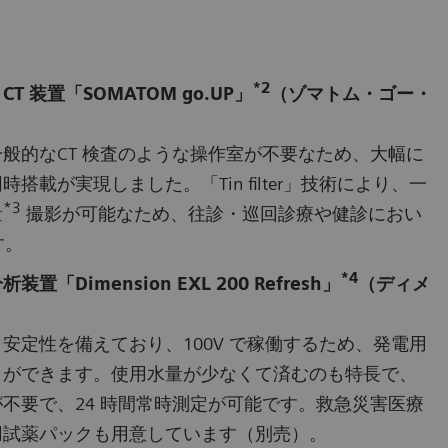
*2
装置「SOMATOM go.UP」
（ゾマトム・ゴー・
般的なCT 検査のような操作室が不要なため、大幅に
載が実現しました。「Tin filter」技術により、一
*3
量
撮影が可能なため、往診・巡回診療や健診におい
す。
*4
imension EXL 200 Refresh」
（ディメ
）
定性を備えており、100V で稼働するため、発電用
とができます。使用水量が少なくて済むのも特長で、
不要で、24 時間常時測定が可能です。救急災害医療
用試薬パックも用意しています（別売）。