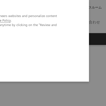
キャリア
IR 情報
プレスルーム
neers websites and personalize content
e Policy
.
JP
お問い合わせ
anytime by clicking on the "Review and