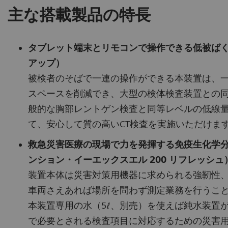
主な搭載製品の特長
タブレット端末とリモコンで操作できる低被ばくCT 
アップ）
被検者のそばで一連の操作ができる本装置は、一
スペースを削減でき、大型の検体検査装置との同時搭
般的な胸部レントゲン検査と同等レベルの低線
て、安心して質の高いCT検査を実施いただけま
救急災害医療の現場で力を発揮する免疫生化学分析装置「D
ンション・イーエックスエル 200 リフレッシュ
装置本体は災害対策用機器に求められる強靭性、安
車両さえあれば場所を問わず測定業務を行うこ
本装置専用の水（5ℓ、別売）を使えば純水装置が
で必要とされる検査項目に対応するための災害