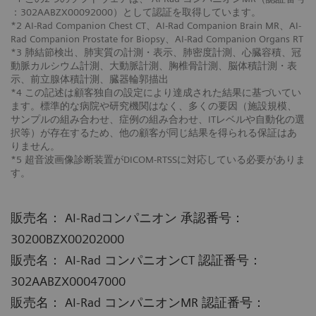
：302AABZX00092000）として認証を取得しています。
*2 AI-Rad Companion Chest CT、AI-Rad Companion Brain MR、AI-
Rad Companion Prostate for Biopsy、AI-Rad Companion Organs RT
*3 肺結節検出、肺実質の計測・表示、肺密度計測、心臓容積、冠
動脈カルシウム計測、大動脈計測、胸椎骨計測、脳体積計測・表
示、前立腺体積計測、臓器輪郭描出
*4 この記述は顧客独自の設定により達成された結果に基づいてい
ます。標準的な病院や研究機関はなく、多くの要因（施設規模、
サンプルの組み合わせ、症例の組み合わせ、ITレベルや自動化の選
択等）が存在するため、他の顧客が同じ結果を得られる保証はあ
りません。
*5 超音波画像診断装置がDICOM-RTSSに対応している必要がありま
す。
販売名： AI-Radコンパニオン 承認番号：
30200BZX00202000
販売名： AI-Rad コンパニオンCT 認証番号：
302AABZX00047000
販売名： AI-Rad コンパニオンMR 認証番号：