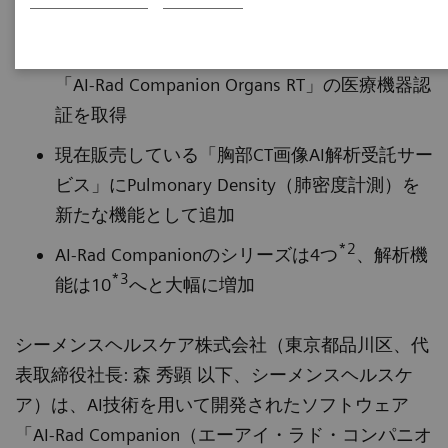
*1
新たに 「AI-Rad Companion Brain MR」
,
*1
「AI-Rad Companion Prostate for Biopsy」
,
「AI-Rad Companion Organs RT」の医療機器認
証を取得
現在販売している「胸部CT画像AI解析受託サー
ビス」にPulmonary Density（肺密度計測）を
新たな機能として追加
*2
AI-Rad Companionのシリーズは4つ
、解析機
*3
能は10
へと大幅に増加
シーメンスヘルスケア株式会社（東京都品川区、代
表取締役社長: 森 秀顕 以下、シーメンスヘルスケ
ア）は、AI技術を用いて開発されたソフトウェア
「AI-Rad Companion（エーアイ・ラド・コンパニオ