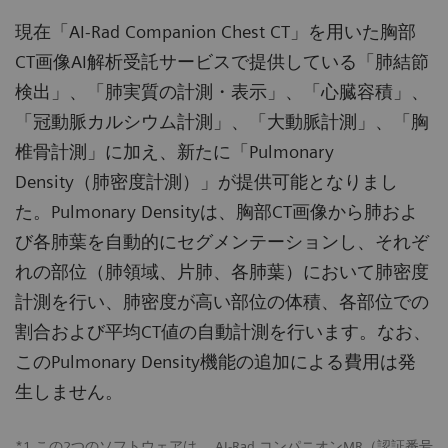
現在「AI-Rad Companion Chest CT」を用いた胸部
CT画像AI解析受託サービスで提供している「肺結節
検出」、「肺実質の計測・表示」、「心臓容積」、
「冠動脈カルシウム計測」、「大動脈計測」、「胸
椎骨計測」に加え、新たに「Pulmonary
Density（肺密度計測）」が提供可能となりまし
た。Pulmonary Densityは、胸部CT画像から肺およ
び各肺葉を自動的にセグメンテーションし、それぞ
れの部位（肺領域、片肺、各肺葉）において肺密度
計測を行い、肺密度が高い部位の体積、各部位での
割合および平均CT値の自動計測を行います。なお、
このPulmonary Density機能の追加による費用は発
生しません。
*1 この2つのソフトウェアは、 AI-Rad コンパニオンMR（認証番号