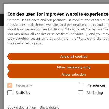
Cookies used for improved website experience
製品＆サービス
サポート情報
Insights
Siemens Healthineers and our partners use cookies and other simila
the Siemens Healthineers websites and personalize content and ad
about how we use cookies by clicking "Show details" or by referrin
You may allow all cookies or select them individually. And you ma
ホーム
プレスルーム
プレスリリース
cookie preferences anytime by clicking on the "Review and change
AI技術を用いた画像解析ソフト ウェア「AI-Rad Companion 」に3
the
Cookie Policy
page.
つのシリーズを追加
Allow all cookies
AI技術を用いた画像解析ソフ
Allow necessary only
ト ウェア「AI-Rad Companion
Allow selection
」に3つのシリーズを追加
Necessary
Preferences
解析機能も10種に増え、AIを活用した画像解
Statistics
Marketing
析サポートを大幅に強化
Cookie declaration
Show details