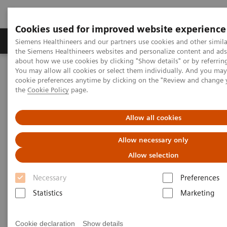
Cookies used for improved website experience
製品＆サービス
サポート情報
Insights
Siemens Healthineers and our partners use cookies and other simila
the Siemens Healthineers websites and personalize content and ad
about how we use cookies by clicking "Show details" or by referrin
You may allow all cookies or select them individually. And you ma
ホーム
画像診断・治療装置
磁気共鳴診断装置（MRI）
cookie preferences anytime by clicking on the "Review and change
MRI導入に関するトピック・ユーザー事例
the
Cookie Policy
page.
スポーツ医学とMRI検査を特色とする整形外科クリニック
Allow all cookies
スポーツ医学とMRI検査を特色
Allow necessary only
とする “とがった整形外科ク
Allow selection
リニック”として 医療提供し
Necessary
Preferences
ていきたい
Statistics
Marketing
かかりつけ医の経営戦略 ～成功の秘訣を紐解
く～第1回
Cookie declaration
Show details