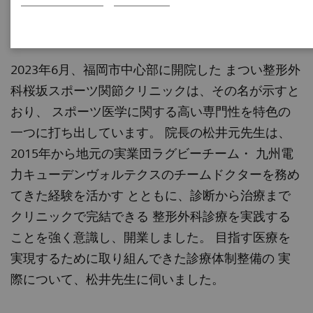
まつい整形外科 桜坂スポーツ関節クリニック
（福岡県福岡市）
2023年6月、福岡市中心部に開院した まつい整形外
科桜坂スポーツ関節クリニックは、その名が示すと
おり、 スポーツ医学に関する高い専門性を特色の
一つに打ち出しています。 院長の松井元先生は、
2015年から地元の実業団ラグビーチーム・ 九州電
力キューデンヴォルテクスのチームドクターを務め
てきた経験を活かす とともに、診断から治療まで
クリニックで完結できる 整形外科診療を実践する
ことを強く意識し、開業しました。 目指す医療を
実現するために取り組んできた診療体制整備の 実
際について、松井先生に伺いました。