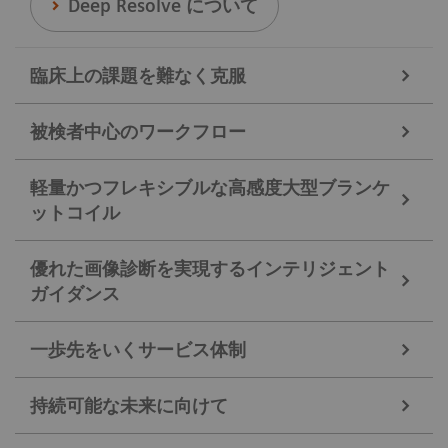
Deep Resolve について
臨床上の課題を難なく克服
被検者中心のワークフロー
臨床上の課題が複雑化するなか、MAGNETOM Vida
Pro Editionがその先頭に立ちます。革新的な画像診
軽量かつフレキシブルな高感度大型ブランケ
ットコイル
MAGENTOM Vida Pro EditionにはBioMatrix
断技術の進化により、多くの被検者に高度な画像診
Technologyという被検者に応じて柔軟に対応する技
断の恩恵を届けます。Compressed Sensing GRASP-
優れた画像診断を実現するインテリジェント
術が多数搭載されています。コイルは軽量かつ柔軟
VIBEにより自由呼吸下での肝臓検査が臨床で実用が
BioMatrix Contour XLコイル
ガイダンス
で、様々なセンサーを搭載し、非接触で同期撮像も
可能です。
大型ブランケットコイルに見られる発熱の影響は、
実現します。こうした被検者中心のワークフローを
Compressed Sensing Cardiac CineやHeart Freeze
一歩先をいくサービス体制
中央に空気孔を設けることで放熱を考慮した設計に
実現するMAGENTOM Vida Pro Editionを用いること
Motion Correctionを用いることで、自由呼吸下にお
検査のスループット向上を実現するためには、AIを
なっています。
で、画像診断の質の向上だけでなく、検査をうける
ける心臓MRI検査も実現します。MRIを動きに弱い
活用したインテリジェントガイダンスの重要性が増
持続可能な未来に向けて
被検者の快適性も向上させます。
検査から、動きに強い検査へと進化させる様々な機
Siemens Healthineers の包括的なサービスソリュー
しています。MAGNETOM Vida Pro Editionでは様々