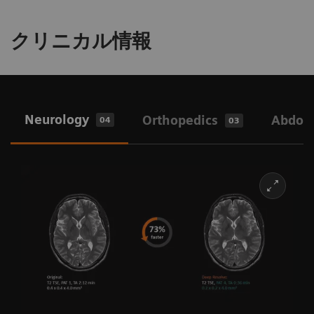
能がMANGETOM Vida Pro Editionには搭載されてい
ションを活用することにより、お客様は被検者ケア
な部位における、myExam Companionを搭載するこ
MAGETOM Vida Pro Editionでは最新のAI画像再
BioMatrixテクノロジーについて
ます。
Siemens Healthineers は、医療が環境に与える影響
に集中し、装置ケアは私たちにお任せいただけま
とで、検査の習熟度に寄らず、再現性の高い撮像結
クリニカル情報
構成技術であるDeep Resolveが2Dシーケンスだ
を減らすことに取り組んでいおり、MRIは私たちの
す。 Guardian Program で装置の稼働時間を最大化
果をシンプルなガイダンスでサポートします。
けではなく3Dシーケンスまで様々な撮像法に対
目標の達成において重要な役割を果たしています。
し、サービスプランで装置の可能性を高め、ハイブ
応することで、高速化と高分解能化を同時に実
myExam Companion について
MAGNETOM Vida Pro Editionは循環経済の推進とエ
リッドラーニングサービスで装置について学んでい
現します。MAGNETOM Vida Pro Editionでは最
ネルギー効率の最適化を目的として設計されている
ただけます。
Neurology
Orthopedics
Abdom
04
03
大91%の高速化を実現し、膝関節の検査をわず
ため、日々の業務全般に活用できる省エネ技術を提
か2分で完了できるという驚くべき結果が得られ
Guardian Programについて
供しています。
ます。
サステナビリティ in MRI
Deep Resolve について