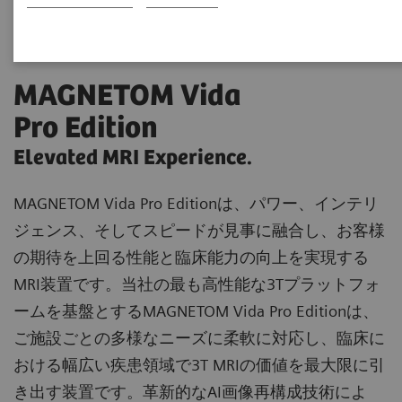
MAGNETOM Vida
Pro Edition
Elevated MRI Experience.
MAGNETOM Vida Pro Editionは、パワー、インテリ
ジェンス、そしてスピードが見事に融合し、お客様
の期待を上回る性能と臨床能力の向上を実現する
MRI装置です。当社の最も高性能な3Tプラットフォ
ームを基盤とするMAGNETOM Vida Pro Editionは、
ご施設ごとの多様なニーズに柔軟に対応し、臨床に
おける幅広い疾患領域で3T MRIの価値を最大限に引
き出す装置です。革新的なAI画像再構成技術によ