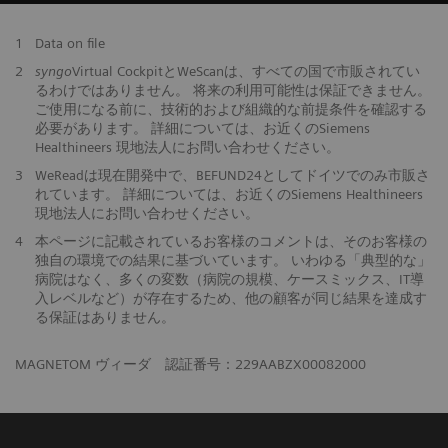
1
Data on file
2
syngo
Virtual CockpitとWeScanは、すべての国で市販されてい
るわけではありません。 将来の利用可能性は保証できません。
ご使用になる前に、技術的および組織的な前提条件を確認する
必要があります。 詳細については、お近くのSiemens
Healthineers 現地法人にお問い合わせください。
3
WeReadは現在開発中で、BEFUND24としてドイツでのみ市販さ
れています。 詳細については、お近くのSiemens Healthineers
現地法人にお問い合わせください。
​4
本ページに記載されているお客様のコメントは、そのお客様の
独自の環境での結果に基づいています。 いわゆる「典型的な」
病院はなく、多くの変数（病院の規模、ケースミックス、IT導
入レベルなど）が存在するため、他の顧客が同じ結果を達成す
る保証はありません。
MAGNETOM ヴィーダ 認証番号：229AABZX00082000