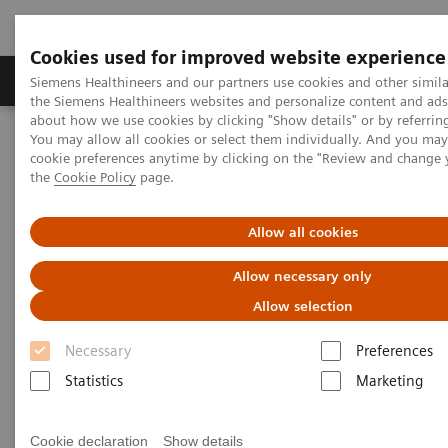
Cookies used for improved website experience
製品＆サービス
サポート情報
Insights
Siemens Healthineers and our partners use cookies and other simila
the Siemens Healthineers websites and personalize content and ad
about how we use cookies by clicking "Show details" or by referrin
You may allow all cookies or select them individually. And you ma
ホーム
画像診断・治療装置
磁気共鳴診断装置（MRI）
cookie preferences anytime by clicking on the "Review and change
3T MRI Scanners
MAGNETOM Vida Pro Edition
the
Cookie Policy
page.
Allow all cookies
Allow necessary only
Allow selection
Necessary
Preferences
Statistics
Marketing
Cookie declaration
Show details