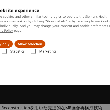
ebsite experience
e cookies and other similar technologies to operate the Siemens Healthi
 we use cookies by clicking "Show details" or by referring to our
Cooki
 individually. And you may change your consent and cookie preferences 
ie Policy
page.
会社情報
y only
Allow selection
Statistics
Marketing
 テクノロジー＆イノベーション
Deep Resolve
ng Reconstructionを用いた先進的なMR画像再構成技術