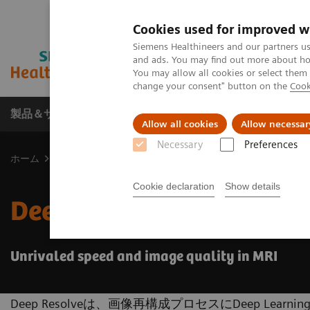
Cookies used for improved w
Siemens Healthineers and our partners us
and ads. You may find out more about how
You may allow all cookies or select them
change your consent" button on the
Cook
製品＆サービス
サポート情報
Insights
Allow all cookies
Allow necessar
Necessary
Preferences
ホーム
画像診断・治療装置
磁気共鳴診断装置（MRI）
MRI
Cookie declaration
Show details
Deep Resolve
Unrivaled speed and image quality in MRI
Deep Resolveは、画像再構成プロセスにDeep Learni