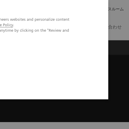
キャリア
IR 情報
プレスルーム
neers websites and personalize content
e Policy
.
JP
お問い合わせ
anytime by clicking on the "Review and