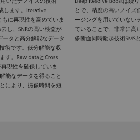
ップを用いたデノイズの技術
Deep Resolve Bo
。Iterative
とで、精度の高いノイズ
るとともに再現性を高めていま
ージングを用いていない
を除去し、SNRの高い検査が
ていることで、非常に高いP
解能なデータと高分解能なデータ
多断面同時励起技術SMS
を用いた技術です。低分解能な収
aw dataとCross
とで再現性を確保していま
解能なデータを得ること
とにより、撮像時間を短