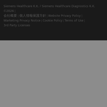
Siemens Healthcare K.K. / Siemens Healthcare Diagnostics K.K.
©2026
会社概要
個人情報保護方針
Website Privacy Policy
Marketing Privacy Notice
Cookie Policy
Terms of Use
3rd Party Licenses