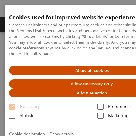
Cookies used for improved website experience
製品＆サービス
サポート情報
Insights
Siemens Healthineers and our partners use cookies and other simila
the Siemens Healthineers websites and personalize content and ad
about how we use cookies by clicking "Show details" or by referrin
You may allow all cookies or select them individually. And you ma
ホーム
会社概要
cookie preferences anytime by clicking on the "Review and change
透明性ガイドラインにともなう情報開示について
the
Cookie Policy
page.
透明性ガイドラインにともな
Allow all cookies
う情報開示について
Allow necessary only
Allow selection
シーメンスヘルスケア株式会社
Necessary
Preferences
Statistics
Marketing
当社は、より高い倫理性を担保した企業活動を推進
することを目的として、一般社団法人 日本医療機
器産業連合会の「医療機器業界における医療機関等
Cookie declaration
Show details